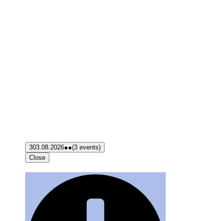
3
03.08.2026
●●
(3 events)
Close