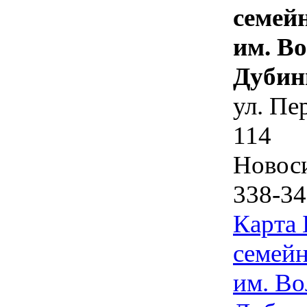
семей
им. В
Дубин
ул. Пе
114
Новос
338-34
Карта
семейн
им. Во