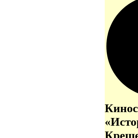
Кинос
«Исто
Креще