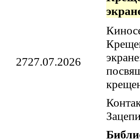
экран
Кинос
Креще
экране
27
27.07.2026
посвя
креще
Контак
Зацепи
Библи