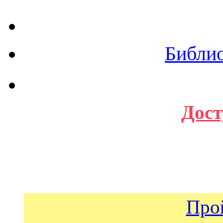
Библи
Дост
Про