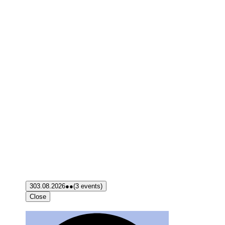
3
03.08.2026
●●
(3 events)
Close