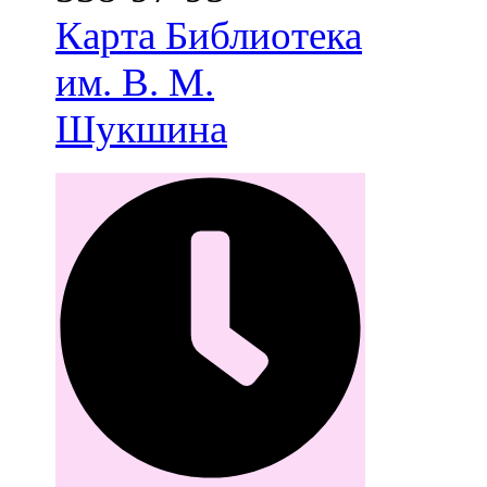
Карта
Библиотека
им. В. М.
Шукшина