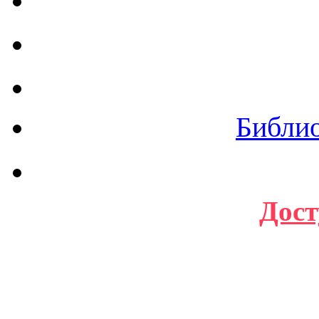
Библи
Дост