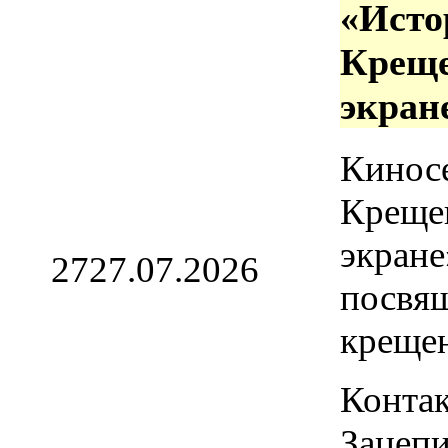
«Исто
Креще
экран
Кинос
Креще
экране
27
27.07.2026
посвя
креще
Контак
Зацепи