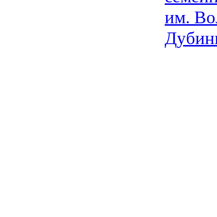
им. Во
Дубин