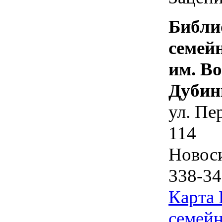
Библи
семей
им. В
Дубин
ул. Пе
114
Новос
338-34
Карта
семейн