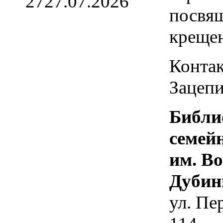
27
27.07.2026
посвя
креще
Контак
Зацепи
Библи
семей
им. В
Дубин
ул. Пе