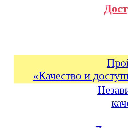
Дост
Про
«Качество и доступ
Незав
кач