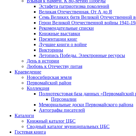
Взывая к памяти. К 80-летию Победы
Эcтафета патриотизма поколений
Великая Отечественная. От А до Я
Семь Великих битв Великой Отечественной 
Герои Великой Отечественной войны 1941-19
Рекомендательные списки
Книжные выставки
Презентации книг
Лучшие книги о войне
Викторины
Летопись Победы. Электронные ресурсы
День в истории
Любовь к Отечеству питая
Краеведение
Новосибирская земля
Первомайский район
Коллекция
Полнотекстовая база данных «Первомайский 
Персоналии
Мемориальные доски Первомайского района
Автографы писателей
Каталоги
Книжный каталог ЦБС
Сводный каталог муниципальных ЦБС
Гостевая книга