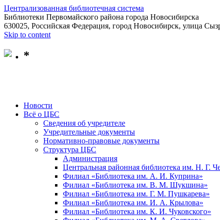
Централизованная библиотечная система
Библиотеки Первомайского района города Новосибирска
630025, Российская Федерация, город Новосибирск, улица Сызр
Skip to content
*
Новости
Всё о ЦБС
Сведения об учредителе
Учредительные документы
Нормативно-правовые документы
Структура ЦБС
Администрация
Центральная районная библиотека им. Н. Г. 
Филиал «Библиотека им. А. И. Куприна»
Филиал «Библиотека им. В. М. Шукшина»
Филиал «Библиотека им. Г. М. Пушкарева»
Филиал «Библиотека им. И. А. Крылова»
Филиал «Библиотека им. К. И. Чуковского»