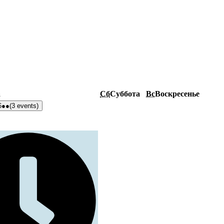
а
Сб
Суббота
Вс
Воскресенье
6
●●
(3 events)