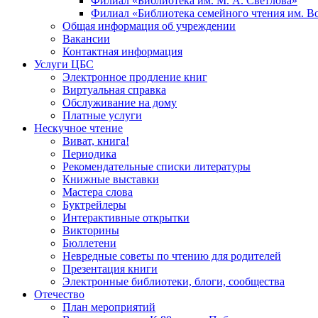
Филиал «Библиотека им. М. А. Светлова»
Филиал «Библиотека семейного чтения им. 
Общая информация об учреждении
Вакансии
Контактная информация
Услуги ЦБС
Электронное продление книг
Виртуальная справка
Обслуживание на дому
Платные услуги
Нескучное чтение
Виват, книга!
Периодика
Рекомендательные списки литературы
Книжные выставки
Мастера слова
Буктрейлеры
Интерактивные открытки
Викторины
Бюллетени
Невредные советы по чтению для родителей
Презентация книги
Электронные библиотеки, блоги, сообщества
Отечество
План мероприятий