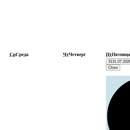
Ср
Среда
Чт
Четверг
Пт
Пятниц
31
31.07.202
Close