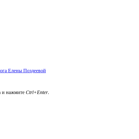
лога Елены Поздеевой
а и нажмите
Ctrl+Enter
.