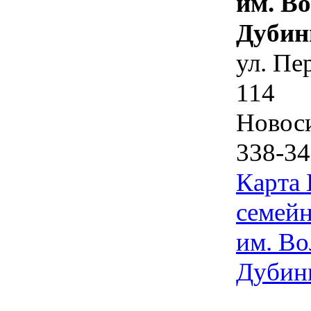
им. В
Дубин
ул. Пе
114
Новос
338-34
Карта
семейн
им. Во
Дубин