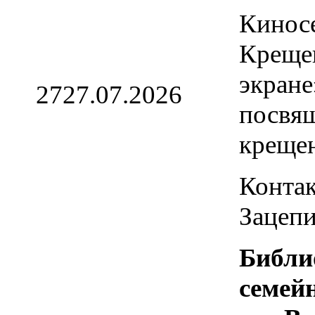
Кинос
Креще
экране
27
27.07.2026
посвя
креще
Контак
Зацепи
Библи
семей