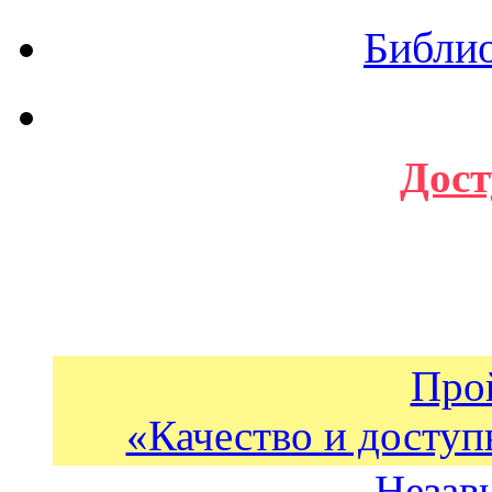
Библи
Дост
Про
«Качество и доступ
Незав