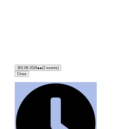
3
03.08.2026
●●
(3 events)
Close