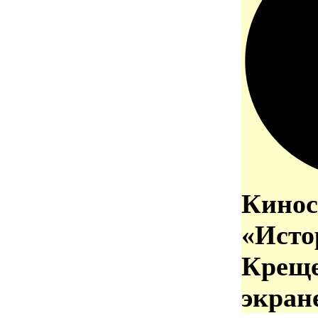
Кинос
«Исто
Креще
экран