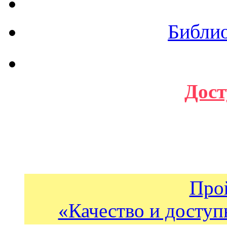
Библи
Дост
Про
«Качество и доступ