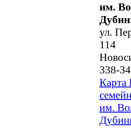
им. В
Дубин
ул. Пе
114
Новос
338-34
Карта
семейн
им. Во
Дубин