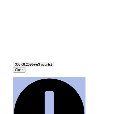
3
03.08.2026
●●
(3 events)
Close