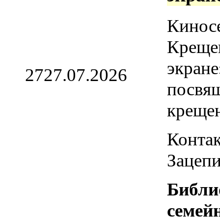
Кинос
Креще
экране
27
27.07.2026
посвя
креще
Контак
Зацепи
Библи
семей