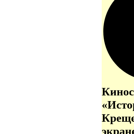
Кинос
«Исто
Креще
экран