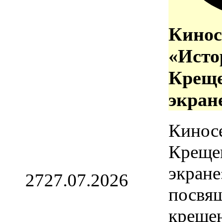
Кинос
«Исто
Креще
экран
Кинос
Креще
экране
27
27.07.2026
посвя
креще