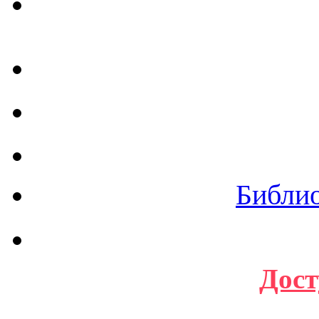
Библи
Дост