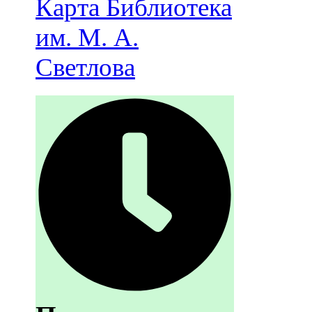
Карта
Библиотека
им. М. А.
Светлова