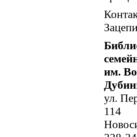
Контак
Зацепи
Библи
семей
им. В
Дубин
ул. Пе
114
Новос