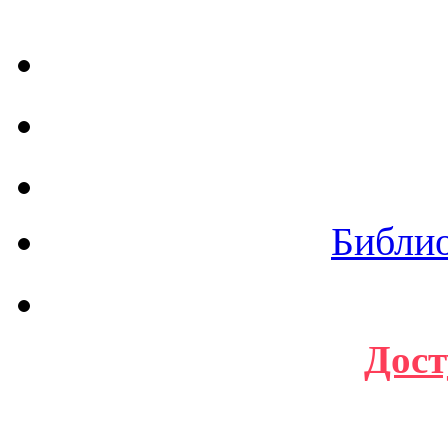
Библи
Дост