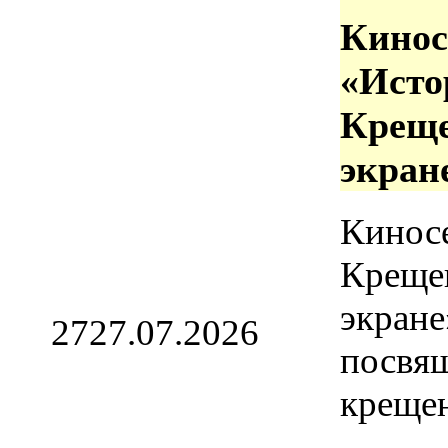
Кинос
«Исто
Креще
экран
Кинос
Креще
экране
27
27.07.2026
посвя
креще