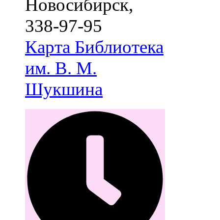
Новосибирск
,
338-97-95
Карта
Библиотека
им. В. М.
Шукшина