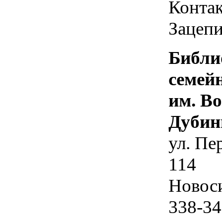
Контак
Зацепи
Библи
семей
им. В
Дубин
ул. Пе
114
Новос
338-34