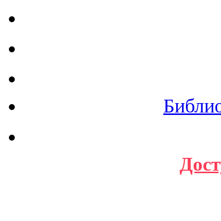
Библи
Дост