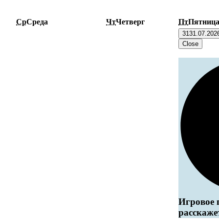
Ср
Среда
Чт
Четверг
Пт
Пятниц
31
31.07.202
Close
Игровое 
расскаже