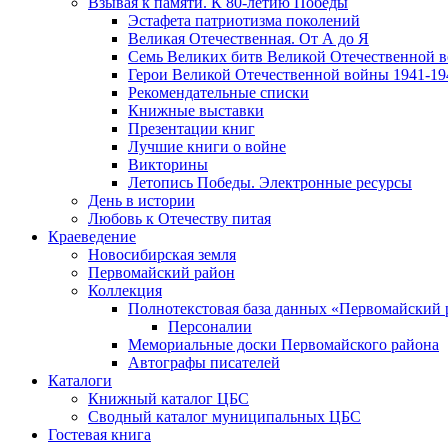
Взывая к памяти. К 80-летию Победы
Эcтафета патриотизма поколений
Великая Отечественная. От А до Я
Семь Великих битв Великой Отечественной 
Герои Великой Отечественной войны 1941-19
Рекомендательные списки
Книжные выставки
Презентации книг
Лучшие книги о войне
Викторины
Летопись Победы. Электронные ресурсы
День в истории
Любовь к Отечеству питая
Краеведение
Новосибирская земля
Первомайский район
Коллекция
Полнотекстовая база данных «Первомайский 
Персоналии
Мемориальные доски Первомайского района
Автографы писателей
Каталоги
Книжный каталог ЦБС
Сводный каталог муниципальных ЦБС
Гостевая книга