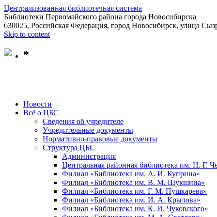
Централизованная библиотечная система
Библиотеки Первомайского района города Новосибирска
630025, Российская Федерация, город Новосибирск, улица Сызр
Skip to content
*
Новости
Всё о ЦБС
Сведения об учредителе
Учредительные документы
Нормативно-правовые документы
Структура ЦБС
Администрация
Центральная районная библиотека им. Н. Г. 
Филиал «Библиотека им. А. И. Куприна»
Филиал «Библиотека им. В. М. Шукшина»
Филиал «Библиотека им. Г. М. Пушкарева»
Филиал «Библиотека им. И. А. Крылова»
Филиал «Библиотека им. К. И. Чуковского»