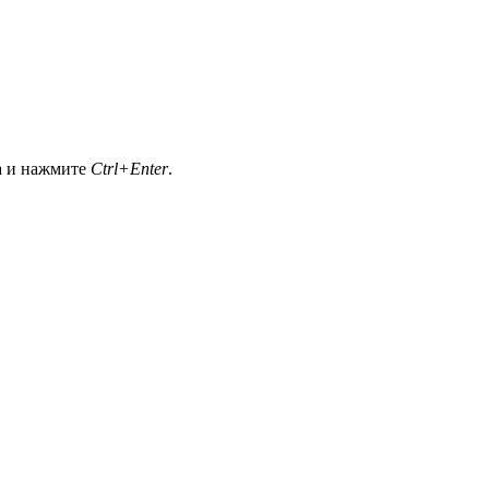
а и нажмите
Ctrl+Enter
.