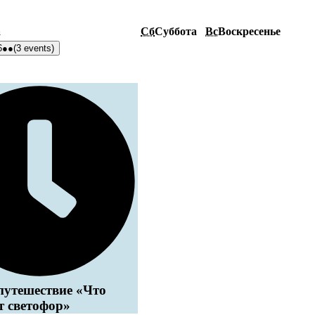
а
Сб
Суббота
Вс
Воскресенье
6
●●
(3 events)
путешествие «Что
т светофор»