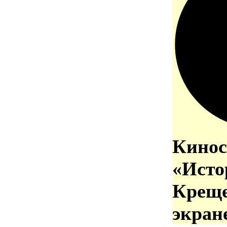
Кинос
«Исто
Креще
экран