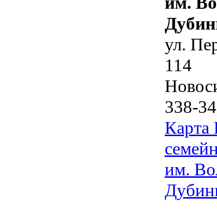
им. В
Дубин
ул. Пе
114
Новос
338-34
Карта
семейн
им. Во
Дубин