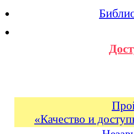
Библи
Дост
Про
«Качество и доступ
Незав