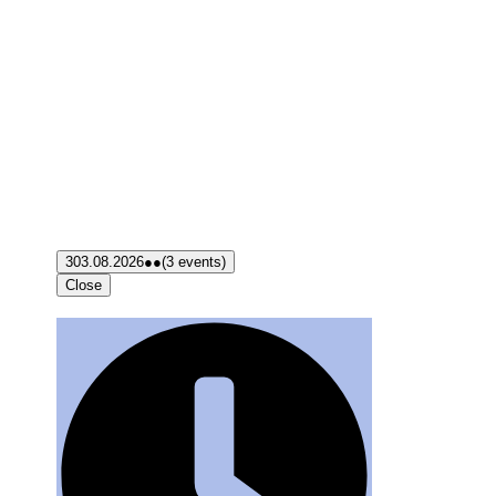
3
03.08.2026
●●
(3 events)
Close