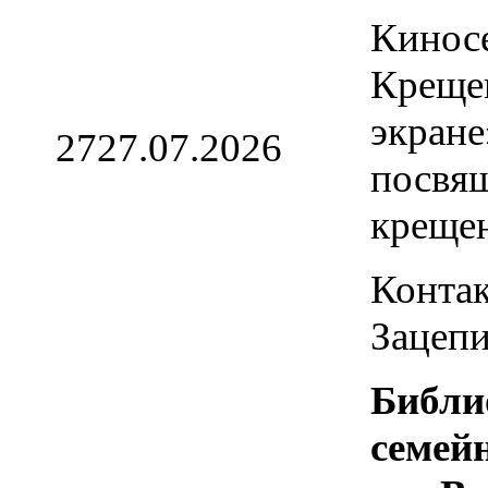
Кинос
Креще
экране
27
27.07.2026
посвя
креще
Контак
Зацепи
Библи
семей