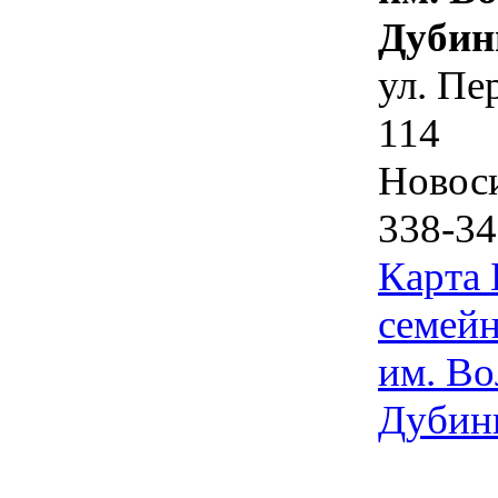
Дубин
ул. Пе
114
Новос
338-34
Карта
семейн
им. Во
Дубин