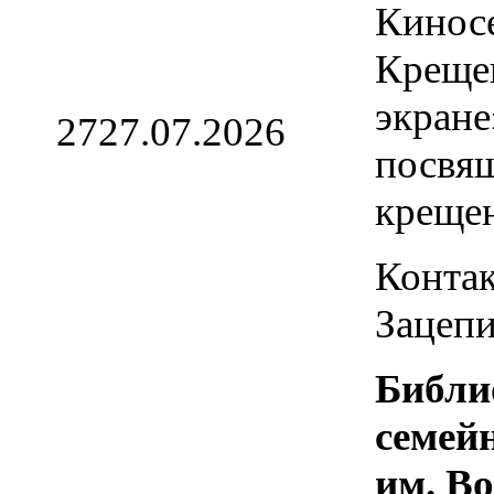
Кинос
Креще
экране
27
27.07.2026
посвя
креще
Контак
Зацепи
Библи
семей
им. В