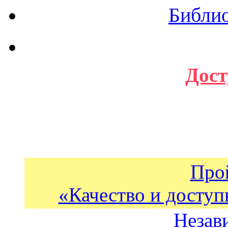
Библи
Дост
Про
«Качество и доступ
Незав