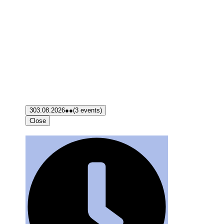
3
03.08.2026
●●
(3 events)
Close