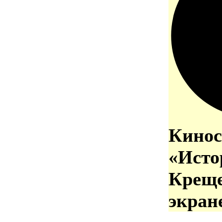
Кинос
«Исто
Креще
экран