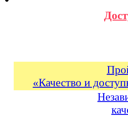
Дост
Про
«Качество и доступ
Незав
кач