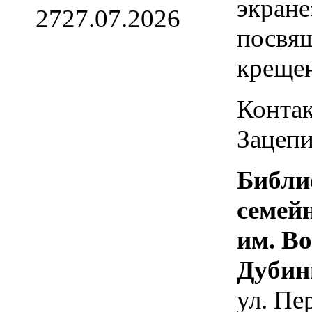
экране
27
27.07.2026
посвя
креще
Контак
Зацепи
Библи
семей
им. В
Дубин
ул. Пе