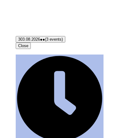
3
03.08.2026
●●
(3 events)
Close