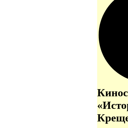
Кинос
«Исто
Креще