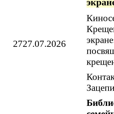
экран
Кинос
Креще
экране
27
27.07.2026
посвя
креще
Контак
Зацепи
Библи
семей