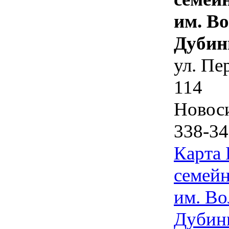
им. В
Дубин
ул. Пе
114
Новос
338-34
Карта
семейн
им. Во
Дубин