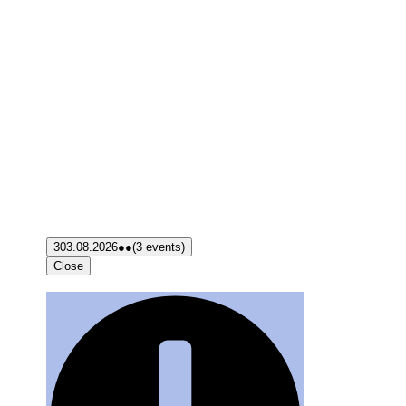
3
03.08.2026
●●
(3 events)
Close