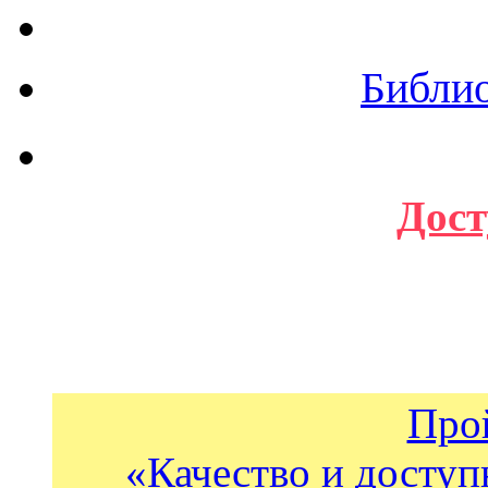
Библи
Дост
Про
«Качество и доступ