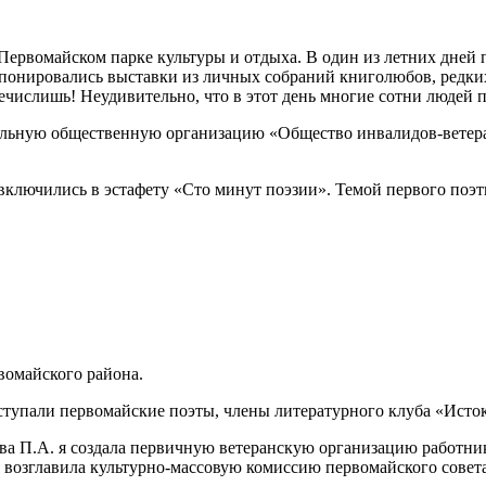
рвомайском парке культуры и отдыха. В один из летних дней п
экспонировались выставки из личных собраний книголюбов, редк
ечислишь! Неудивительно, что в этот день многие сотни людей 
ельную общественную организацию «Общество инвалидов-ветеран
 включились в эстафету «Сто минут поэзии». Темой первого поэ
вомайского района.
тупали первомайские поэты, члены литературного клуба «Исток
ова П.А. я создала первичную ветеранскую организацию работни
 возглавила культурно-массовую комиссию первомайского совета