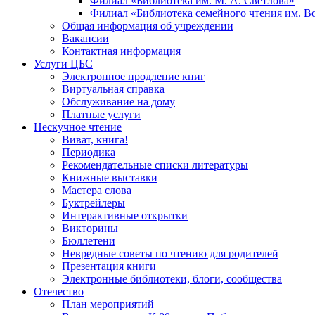
Филиал «Библиотека им. М. А. Светлова»
Филиал «Библиотека семейного чтения им. 
Общая информация об учреждении
Вакансии
Контактная информация
Услуги ЦБС
Электронное продление книг
Виртуальная справка
Обслуживание на дому
Платные услуги
Нескучное чтение
Виват, книга!
Периодика
Рекомендательные списки литературы
Книжные выставки
Мастера слова
Буктрейлеры
Интерактивные открытки
Викторины
Бюллетени
Невредные советы по чтению для родителей
Презентация книги
Электронные библиотеки, блоги, сообщества
Отечество
План мероприятий