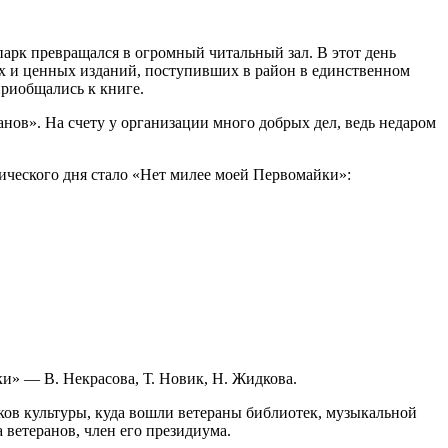
арк превращался в огромный читальный зал. В этот день
их и ценных изданий, поступивших в район в единственном
приобщались к книге.
ов». На счету у организации много добрых дел, ведь недаром
тического дня стало «Нет милее моей Первомайки»:
и» — В. Некрасова, Т. Новик, Н. Жидкова.
ков культуры, куда вошли ветераны библиотек, музыкальной
 ветеранов, член его президиума.