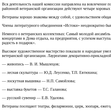
Вся деятельность нашей комиссии направлена на вовлечение по
районной ветеранской организации действуют четыре хоровых 
Ветераны хорошо знакомы между собой, с удовольствием общают
Члены литературного объединения «Истоки» неоднократно быва
Немного о ветеранских коллективах: Самый молодой ансамбль «
концертами в Дома отдыха, на предприятия, с успехом выступ
радость в подарок».
Высокое художественное мастерство показали и народные умел
ветеранской организации. Лауреатами декоративно-прикладно
— живопись — В. И. Мышлецов;
— лесная скульптура — Ю.Д. Леусенко, Т.П. Евтюхина;
— лоскутная вышивка — Н.П. Самойлова;
— выставка букетов — Т.С. Галанова;
— русский сувенир — Е.В. Удалова.
Ветераны посещают театры, филармонии, цирк, зоопарк, ежегод