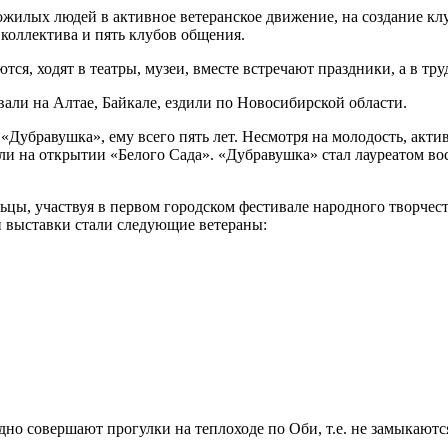
жилых людей в активное ветеранское движение, на создание клу
коллектива и пять клубов общения.
ся, ходят в театры, музеи, вместе встречают праздники, а в тр
ли на Алтае, Байкале, ездили по Новосибирской области.
Дубравушка», ему всего пять лет. Несмотря на молодость, актив
али на открытии «Белого Сада». «Дубравушка» стал лауреатом в
ьцы, участвуя в первом городском фестивале народного творче
й выставки стали следующие ветераны:
но совершают прогулки на теплоходе по Оби, т.е. не замыкаются