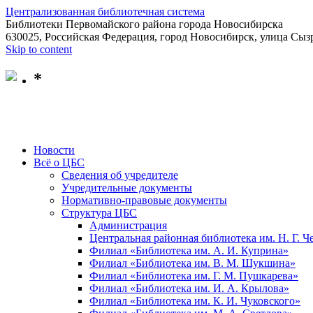
Централизованная библиотечная система
Библиотеки Первомайского района города Новосибирска
630025, Российская Федерация, город Новосибирск, улица Сызр
Skip to content
*
Новости
Всё о ЦБС
Сведения об учредителе
Учредительные документы
Нормативно-правовые документы
Структура ЦБС
Администрация
Центральная районная библиотека им. Н. Г. 
Филиал «Библиотека им. А. И. Куприна»
Филиал «Библиотека им. В. М. Шукшина»
Филиал «Библиотека им. Г. М. Пушкарева»
Филиал «Библиотека им. И. А. Крылова»
Филиал «Библиотека им. К. И. Чуковского»