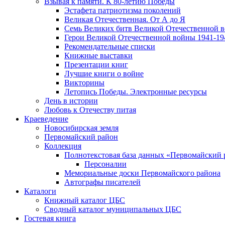
Взывая к памяти. К 80-летию Победы
Эcтафета патриотизма поколений
Великая Отечественная. От А до Я
Семь Великих битв Великой Отечественной 
Герои Великой Отечественной войны 1941-19
Рекомендательные списки
Книжные выставки
Презентации книг
Лучшие книги о войне
Викторины
Летопись Победы. Электронные ресурсы
День в истории
Любовь к Отечеству питая
Краеведение
Новосибирская земля
Первомайский район
Коллекция
Полнотекстовая база данных «Первомайский 
Персоналии
Мемориальные доски Первомайского района
Автографы писателей
Каталоги
Книжный каталог ЦБС
Сводный каталог муниципальных ЦБС
Гостевая книга