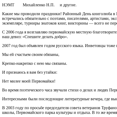
НЭМТ Михайленко Н.П. и другие.
Какие мы проводили праздники! Районный День книголюба в Пе
встречались обязательно с поэтами, писателями, артистами, 
экземпляре, турниры знатоков книг, викторины — всего не пер
С 2006 года я возглавляю первомайскую местную благотворит
наш девиз: «Спешите делать добро».
2007 год был объявлен годом русского языка. Инветовцы тоже
Мы ей счастьем своим обязаны,
Крепко-накрепко с нею мы связаны.
И признаюсь я вам без утайки:
Нет милее моей Первомайки!
Во время поэтического часа звучали стихи о делах и людях Пер
Интересными были последующие литературные вечера, где выс
В 2003 году по просьбе председателя совета ветеранов Труфан
школы, Первомайского парка культуры и отдыха. В то же время