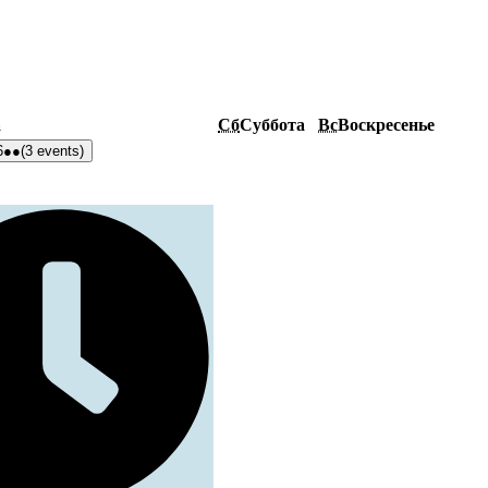
а
Сб
Суббота
Вс
Воскресенье
6
●●
(3 events)