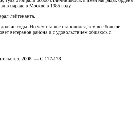
е, туда отбирали особо отличившихся, я имел награды: ордена
ал в параде в Москве в 1985 году.
ерал-лейтенанта.
 долгие годы. Но чем старше становился, тем все больше
совет ветеранов района и с удовольствием общаюсь с
тельство, 2008. — С.177-178.