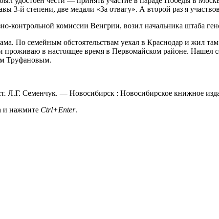
 был удостоен чести — принять участие в параде Победы в Москв
ы 3-й степени, две медали «За отвагу». А второй раз я участвов
но-контрольной комиссии Венгрии, возил начальника штаба ген
мама. По семейным обстоятельствам уехал в Краснодар и жил там
де и проживаю в настоящее время в Первомайском районе. Нашел 
ем Труфановым.
ст. Л.Г. Семенчук. — Новосибирск : Новосибирское книжное изда
а и нажмите
Ctrl+Enter
.