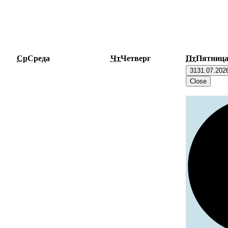
Ср
Среда
Чт
Четверг
Пт
Пятниц
31
31.07.202
Close