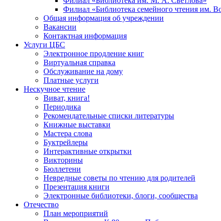
Филиал «Библиотека им. М. А. Светлова»
Филиал «Библиотека семейного чтения им. 
Общая информация об учреждении
Вакансии
Контактная информация
Услуги ЦБС
Электронное продление книг
Виртуальная справка
Обслуживание на дому
Платные услуги
Нескучное чтение
Виват, книга!
Периодика
Рекомендательные списки литературы
Книжные выставки
Мастера слова
Буктрейлеры
Интерактивные открытки
Викторины
Бюллетени
Невредные советы по чтению для родителей
Презентация книги
Электронные библиотеки, блоги, сообщества
Отечество
План мероприятий