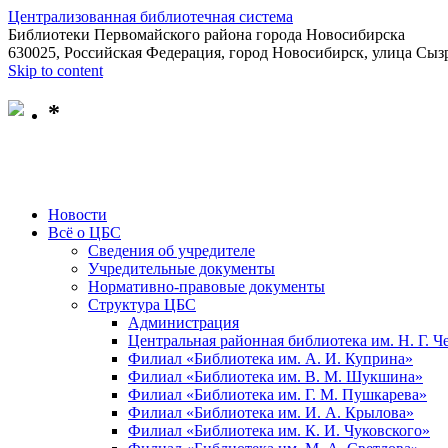
Централизованная библиотечная система
Библиотеки Первомайского района города Новосибирска
630025, Российская Федерация, город Новосибирск, улица Сызр
Skip to content
*
Новости
Всё о ЦБС
Сведения об учредителе
Учредительные документы
Нормативно-правовые документы
Структура ЦБС
Администрация
Центральная районная библиотека им. Н. Г. 
Филиал «Библиотека им. А. И. Куприна»
Филиал «Библиотека им. В. М. Шукшина»
Филиал «Библиотека им. Г. М. Пушкарева»
Филиал «Библиотека им. И. А. Крылова»
Филиал «Библиотека им. К. И. Чуковского»