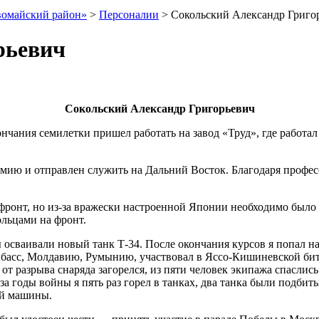
вомайский район»
>
Персоналии
>
Сокольский Александр Григо
рьевич
Сокольский Александр Григорьевич
окончания семилетки пришел работать на завод «Труд», где работа
рмию и отправлен служить на Дальний Восток. Благодаря профе
 фронт, но из-за вражески настроенной Япо­нии необходимо было 
льцами на фронт.
мы осваивали новый танк Т-34. После окончания курсов я попал 
нбасс, Молдавию, Румы­нию, участвовал в Яссо-Кишиневской би
 раз­рыва снаряда загорелся, из пяти человек экипажа спас­лись
а годы войны я пять раз горел в тан­ках, два танка были подбиты
ей машины.