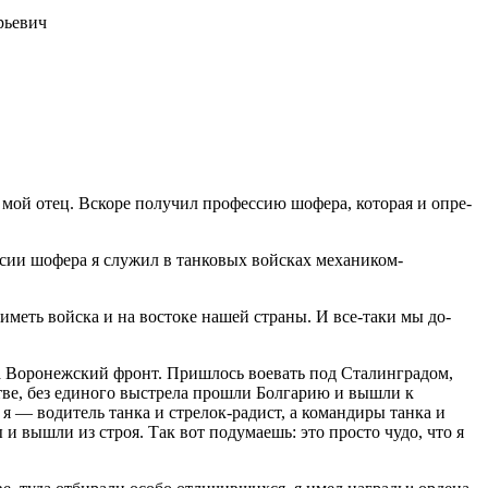
рьевич
л мой отец. Вскоре получил профессию шофера, которая и опре­
ссии шофера я служил в танковых войсках механиком-
иметь войска и на востоке нашей страны. И все-таки мы до­
на Воронежский фронт. Пришлось вое­вать под Сталинградом,
тве, без единого выстрела прошли Болгарию и вышли к
 я — водитель танка и стрелок-радист, а командиры танка и
 и вышли из строя. Так вот подумаешь: это просто чудо, что я