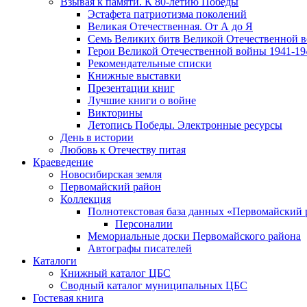
Взывая к памяти. К 80-летию Победы
Эcтафета патриотизма поколений
Великая Отечественная. От А до Я
Семь Великих битв Великой Отечественной 
Герои Великой Отечественной войны 1941-19
Рекомендательные списки
Книжные выставки
Презентации книг
Лучшие книги о войне
Викторины
Летопись Победы. Электронные ресурсы
День в истории
Любовь к Отечеству питая
Краеведение
Новосибирская земля
Первомайский район
Коллекция
Полнотекстовая база данных «Первомайский 
Персоналии
Мемориальные доски Первомайского района
Автографы писателей
Каталоги
Книжный каталог ЦБС
Сводный каталог муниципальных ЦБС
Гостевая книга