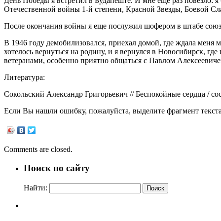
День Победы я встретил в Будапеште. И мне еще раз повезло: я
Отечественной войны 1-й степени, Красной Звезды, Боевой Слав
После окончания войны я еще послужил шофером в штабе союз
В 1946 году демобилизовался, приехал домой, где ждала меня 
хотелось вернуться на родину, и я вернулся в Новосибирск, г
ветеранами, особенно приятно общаться с Павлом Алексеевич
Литература:
Сокольский Александр Григорьевич // Беспокойные сердца / со
Если Вы нашли ошибку, пожалуйста, выделите фрагмент текст
Comments are closed.
Поиск по сайту
Найти: