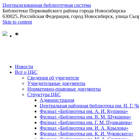
Централизованная библиотечная система
Библиотеки Первомайского района города Новосибирска
630025, Российская Федерация, город Новосибирск, улица Сызр
Skip to content
*
Новости
Всё о ЦБС
Сведения об учредителе
Учредительные документы
Нормативно-правовые документы
Структура ЦБС
Администрация
Центральная районная библиотека им. Н. Г. 
Филиал «Библиотека им. А. И. Куприна»
Филиал «Библиотека им. В. М. Шукшина»
Филиал «Библиотека им. Г. М. Пушкарева»
Филиал «Библиотека им. И. А. Крылова»
Филиал «Библиотека им. К. И. Чуковского»