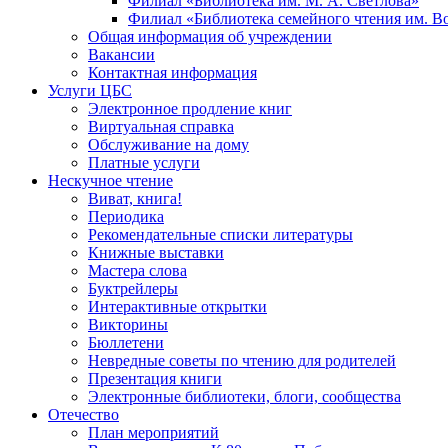
Филиал «Библиотека им. М. А. Светлова»
Филиал «Библиотека семейного чтения им. 
Общая информация об учреждении
Вакансии
Контактная информация
Услуги ЦБС
Электронное продление книг
Виртуальная справка
Обслуживание на дому
Платные услуги
Нескучное чтение
Виват, книга!
Периодика
Рекомендательные списки литературы
Книжные выставки
Мастера слова
Буктрейлеры
Интерактивные открытки
Викторины
Бюллетени
Невредные советы по чтению для родителей
Презентация книги
Электронные библиотеки, блоги, сообщества
Отечество
План мероприятий