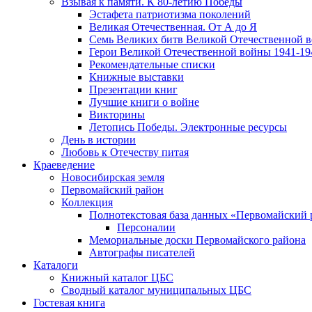
Взывая к памяти. К 80-летию Победы
Эcтафета патриотизма поколений
Великая Отечественная. От А до Я
Семь Великих битв Великой Отечественной 
Герои Великой Отечественной войны 1941-19
Рекомендательные списки
Книжные выставки
Презентации книг
Лучшие книги о войне
Викторины
Летопись Победы. Электронные ресурсы
День в истории
Любовь к Отечеству питая
Краеведение
Новосибирская земля
Первомайский район
Коллекция
Полнотекстовая база данных «Первомайский 
Персоналии
Мемориальные доски Первомайского района
Автографы писателей
Каталоги
Книжный каталог ЦБС
Сводный каталог муниципальных ЦБС
Гостевая книга