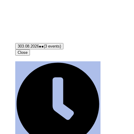
3
03.08.2026
●●
(3 events)
Close