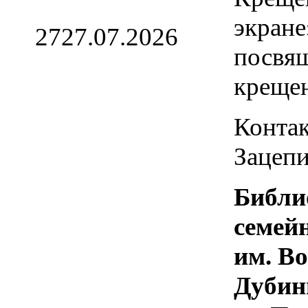
экране
27
27.07.2026
посвя
креще
Контак
Зацепи
Библи
семей
им. В
Дубин