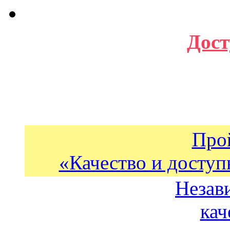
Дост
Про
«Качество и доступ
Незав
кач