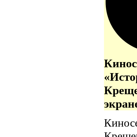
Кинос
«Исто
Креще
экран
Кинос
Креще