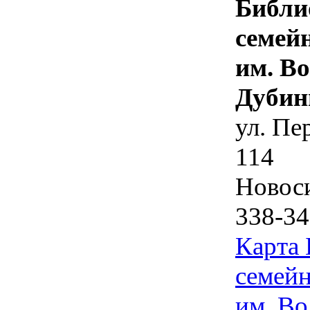
Библи
семей
им. В
Дубин
ул. Пе
114
Новос
338-34
Карта
семейн
им. Во