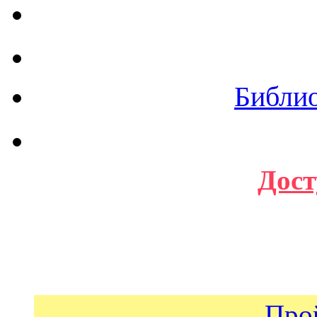
Библи
Дост
Про