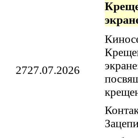
Креще
экран
Кинос
Креще
экране
27
27.07.2026
посвя
креще
Контак
Зацепи