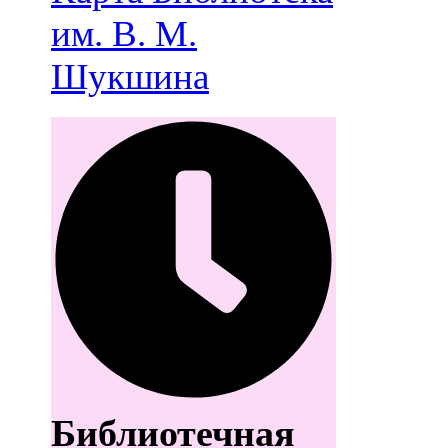
им. В. М.
Шукшина
Библиотечная