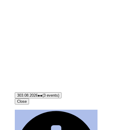
3
03.08.2026
●●
(3 events)
Close