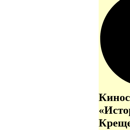
Кинос
«Исто
Креще