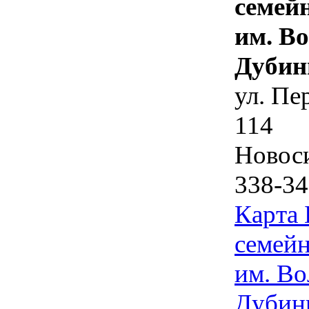
семей
им. В
Дубин
ул. Пе
114
Новос
338-34
Карта
семейн
им. Во
Дубин