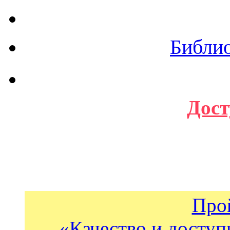
Библи
Дост
Про
«Качество и доступ