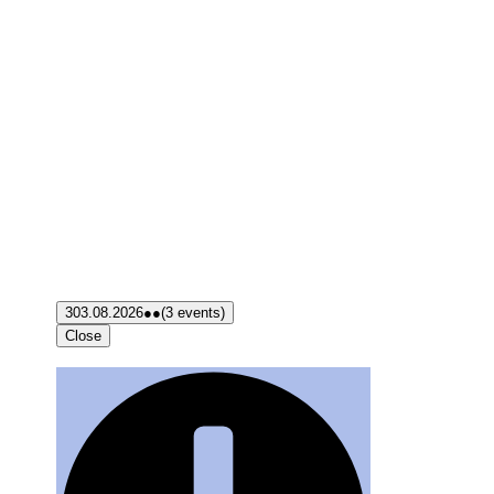
3
03.08.2026
●●
(3 events)
Close