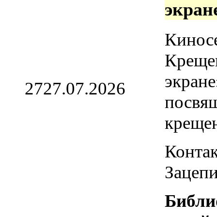
экран
Кинос
Креще
экране
27
27.07.2026
посвя
креще
Контак
Зацепи
Библи