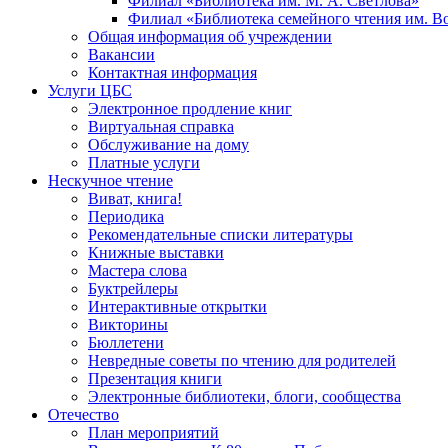
Филиал «Библиотека им. М. А. Светлова»
Филиал «Библиотека семейного чтения им. 
Общая информация об учреждении
Вакансии
Контактная информация
Услуги ЦБС
Электронное продление книг
Виртуальная справка
Обслуживание на дому
Платные услуги
Нескучное чтение
Виват, книга!
Периодика
Рекомендательные списки литературы
Книжные выставки
Мастера слова
Буктрейлеры
Интерактивные открытки
Викторины
Бюллетени
Невредные советы по чтению для родителей
Презентация книги
Электронные библиотеки, блоги, сообщества
Отечество
План мероприятий