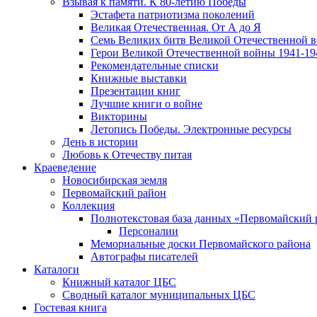
Взывая к памяти. К 80-летию Победы
Эcтафета патриотизма поколений
Великая Отечественная. От А до Я
Семь Великих битв Великой Отечественной 
Герои Великой Отечественной войны 1941-19
Рекомендательные списки
Книжные выставки
Презентации книг
Лучшие книги о войне
Викторины
Летопись Победы. Электронные ресурсы
День в истории
Любовь к Отечеству питая
Краеведение
Новосибирская земля
Первомайский район
Коллекция
Полнотекстовая база данных «Первомайский 
Персоналии
Мемориальные доски Первомайского района
Автографы писателей
Каталоги
Книжный каталог ЦБС
Сводный каталог муниципальных ЦБС
Гостевая книга