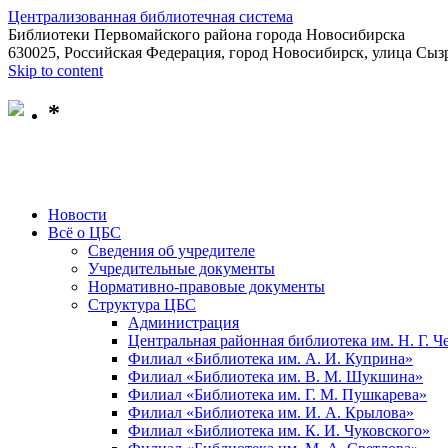
Централизованная библиотечная система
Библиотеки Первомайского района города Новосибирска
630025, Российская Федерация, город Новосибирск, улица Сызр
Skip to content
*
Новости
Всё о ЦБС
Сведения об учредителе
Учредительные документы
Нормативно-правовые документы
Структура ЦБС
Администрация
Центральная районная библиотека им. Н. Г. 
Филиал «Библиотека им. А. И. Куприна»
Филиал «Библиотека им. В. М. Шукшина»
Филиал «Библиотека им. Г. М. Пушкарева»
Филиал «Библиотека им. И. А. Крылова»
Филиал «Библиотека им. К. И. Чуковского»