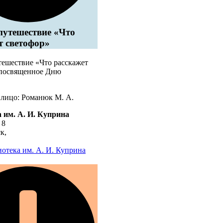
путешествие «Что
т светофор»
тешествие «Что расскажет
 посвященное Дню
 лицо: Романюк М. А.
 им. А. И. Куприна
 8
ск
,
отека им. А. И. Куприна