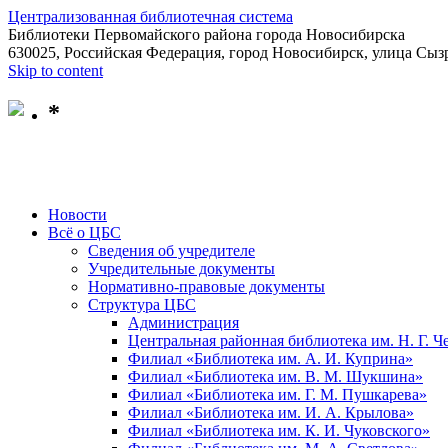
Централизованная библиотечная система
Библиотеки Первомайского района города Новосибирска
630025, Российская Федерация, город Новосибирск, улица Сызр
Skip to content
*
Новости
Всё о ЦБС
Сведения об учредителе
Учредительные документы
Нормативно-правовые документы
Структура ЦБС
Администрация
Центральная районная библиотека им. Н. Г. 
Филиал «Библиотека им. А. И. Куприна»
Филиал «Библиотека им. В. М. Шукшина»
Филиал «Библиотека им. Г. М. Пушкарева»
Филиал «Библиотека им. И. А. Крылова»
Филиал «Библиотека им. К. И. Чуковского»