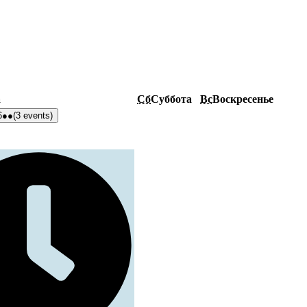
а
Сб
Суббота
Вс
Воскресенье
6
●●
(3 events)