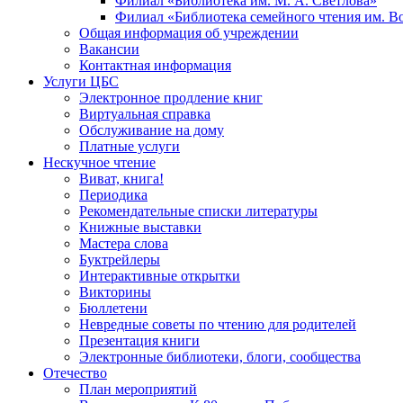
Филиал «Библиотека им. М. А. Светлова»
Филиал «Библиотека семейного чтения им. 
Общая информация об учреждении
Вакансии
Контактная информация
Услуги ЦБС
Электронное продление книг
Виртуальная справка
Обслуживание на дому
Платные услуги
Нескучное чтение
Виват, книга!
Периодика
Рекомендательные списки литературы
Книжные выставки
Мастера слова
Буктрейлеры
Интерактивные открытки
Викторины
Бюллетени
Невредные советы по чтению для родителей
Презентация книги
Электронные библиотеки, блоги, сообщества
Отечество
План мероприятий