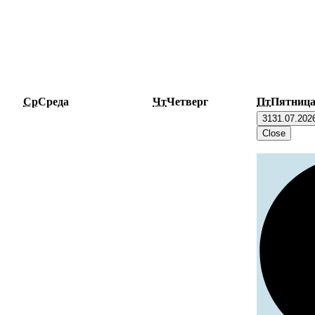
Ср
Среда
Чт
Четверг
Пт
Пятниц
31
31.07.202
Close