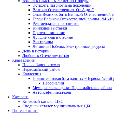
Взывая к памяти. К 80-летию Победы
Эcтафета патриотизма поколений
Великая Отечественная. От А до Я
Семь Великих битв Великой Отечественной 
Герои Великой Отечественной войны 1941-19
Рекомендательные списки
Книжные выставки
Презентации книг
Лучшие книги о войне
Викторины
Летопись Победы. Электронные ресурсы
День в истории
Любовь к Отечеству питая
Краеведение
Новосибирская земля
Первомайский район
Коллекция
Полнотекстовая база данных «Первомайский 
Персоналии
Мемориальные доски Первомайского района
Автографы писателей
Каталоги
Книжный каталог ЦБС
Сводный каталог муниципальных ЦБС
Гостевая книга