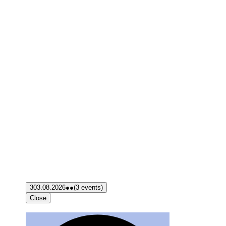
3
03.08.2026
●●
(3 events)
Close