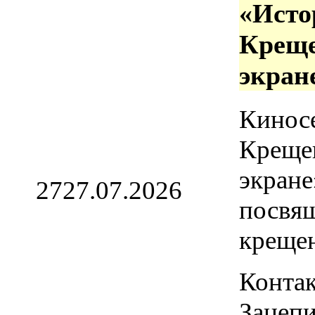
«Исто
Креще
экран
Кинос
Креще
экране
27
27.07.2026
посвя
креще
Контак
Зацепи