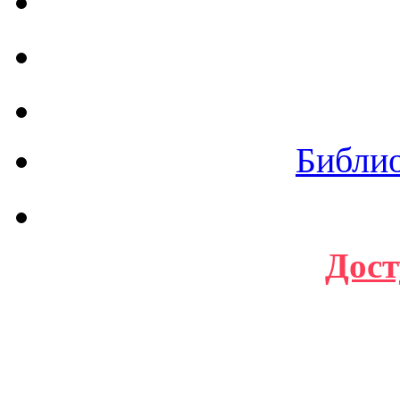
Библи
Дост