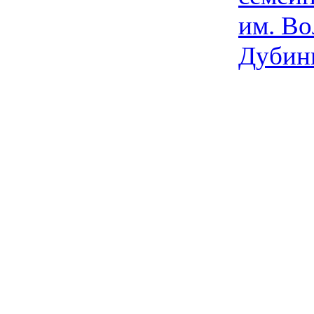
им. Во
Дубин