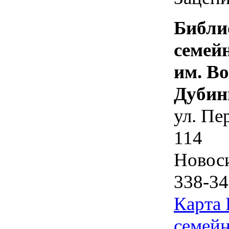
Библи
семей
им. В
Дубин
ул. Пе
114
Новос
338-34
Карта
семейн