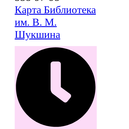
Карта
Библиотека
им. В. М.
Шукшина