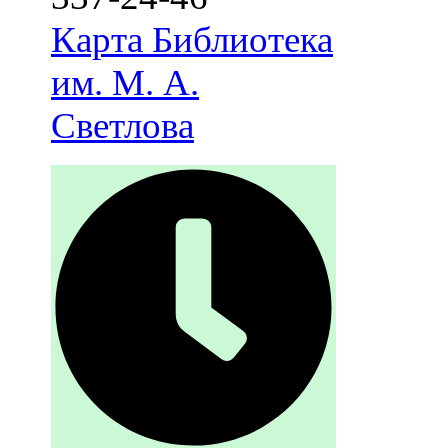
Карта
Библиотека
им. М. А.
Светлова