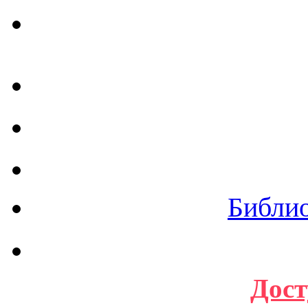
Библи
Дост