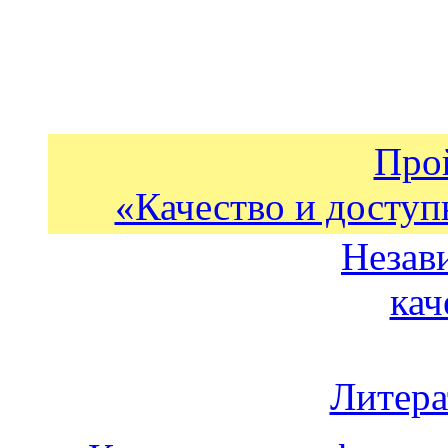
Про
«Качество и доступ
Незав
кач
Литера