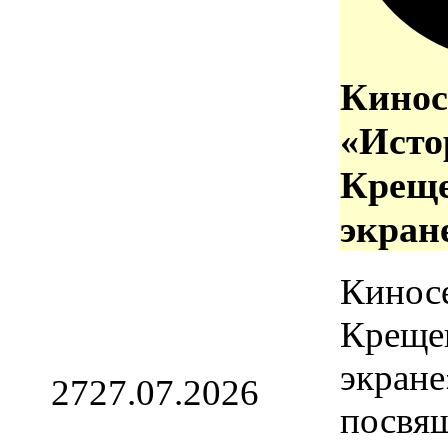
Кинос
«Исто
Креще
экран
Кинос
Креще
экране
27
27.07.2026
посвя