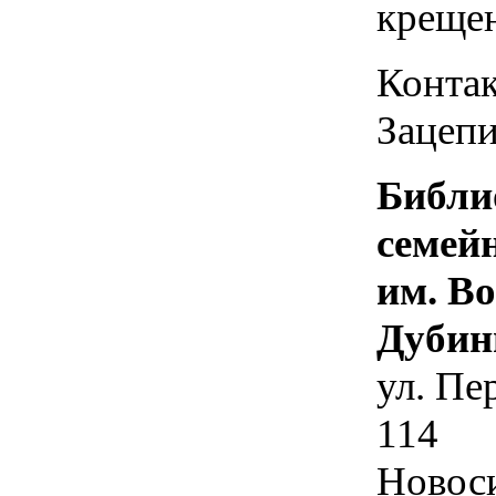
креще
Контак
Зацепи
Библи
семей
им. В
Дубин
ул. Пе
114
Новос