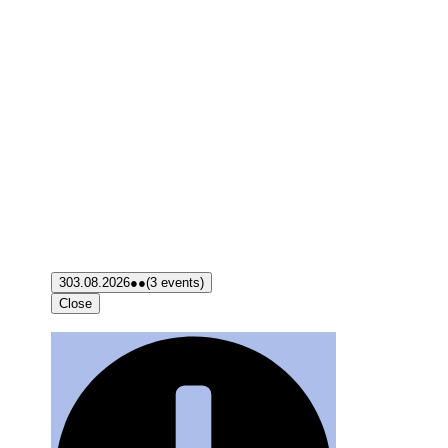
3
03.08.2026
●●
(3 events)
Close