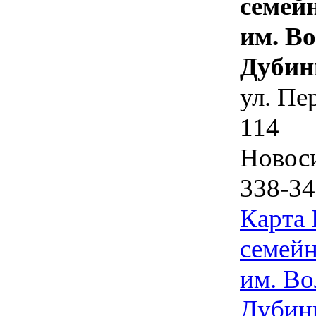
семей
им. В
Дубин
ул. Пе
114
Новос
338-34
Карта
семейн
им. Во
Дубин