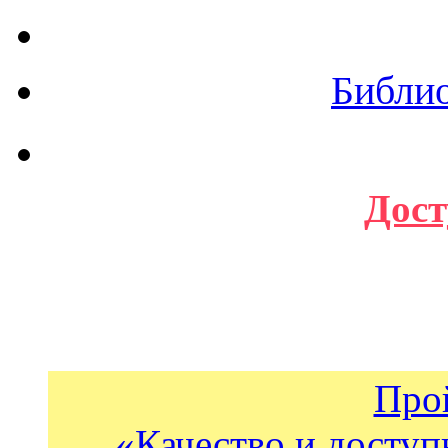
Библи
Дост
Про
«Качество и доступ