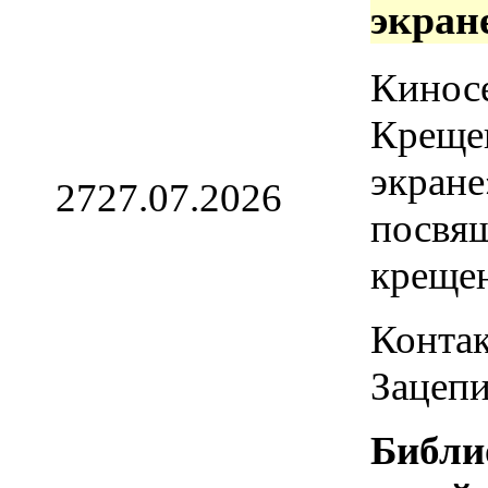
экран
Кинос
Креще
экране
27
27.07.2026
посвя
креще
Контак
Зацепи
Библи