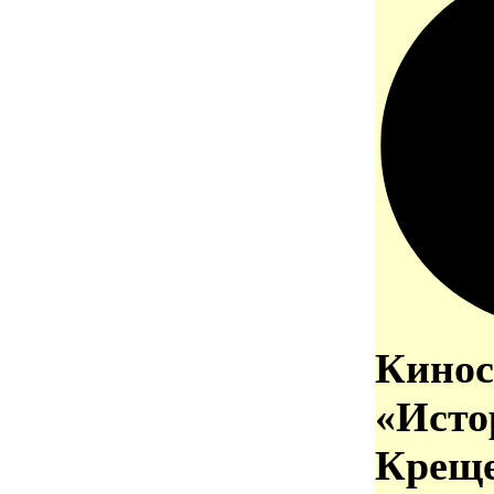
Кинос
«Исто
Креще