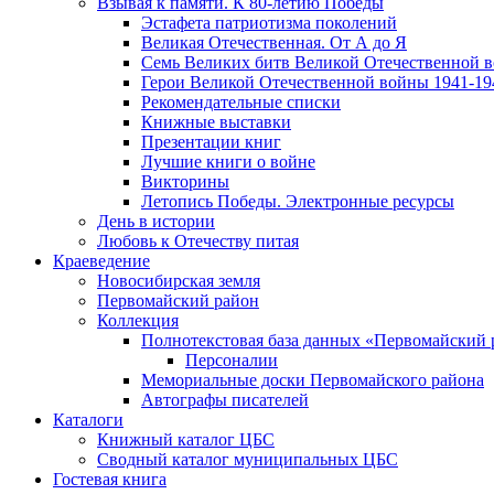
Взывая к памяти. К 80-летию Победы
Эcтафета патриотизма поколений
Великая Отечественная. От А до Я
Семь Великих битв Великой Отечественной 
Герои Великой Отечественной войны 1941-19
Рекомендательные списки
Книжные выставки
Презентации книг
Лучшие книги о войне
Викторины
Летопись Победы. Электронные ресурсы
День в истории
Любовь к Отечеству питая
Краеведение
Новосибирская земля
Первомайский район
Коллекция
Полнотекстовая база данных «Первомайский 
Персоналии
Мемориальные доски Первомайского района
Автографы писателей
Каталоги
Книжный каталог ЦБС
Сводный каталог муниципальных ЦБС
Гостевая книга