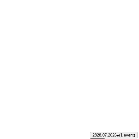
28
28.07.2026
●
(1 event)