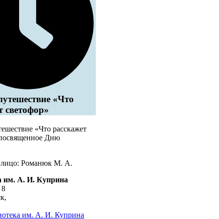
путешествие «Что
т светофор»
тешествие «Что расскажет
 посвященное Дню
 лицо: Романюк М. А.
 им. А. И. Куприна
 8
ск
,
отека им. А. И. Куприна