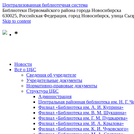
Централизованная библиотечная система
Библиотеки Первомайского района города Новосибирска
630025, Российская Федерация, город Новосибирск, улица Сызр
Skip to content
*
Новости
Всё о ЦБС
Сведения об учредителе
Учредительные документы
Нормативно-правовые документы
Структура ЦБС
Администрация
Центральная районная библиотека им. Н. Г. 
Филиал «Библиотека им. А. И. Куприна»
Филиал «Библиотека им. В. М. Шукшина»
Филиал «Библиотека им. Г. М. Пушкарева»
Филиал «Библиотека им. И. А. Крылова»
Филиал «Библиотека им. К. И. Чуковского»