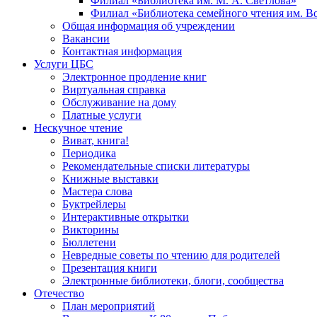
Филиал «Библиотека им. М. А. Светлова»
Филиал «Библиотека семейного чтения им. 
Общая информация об учреждении
Вакансии
Контактная информация
Услуги ЦБС
Электронное продление книг
Виртуальная справка
Обслуживание на дому
Платные услуги
Нескучное чтение
Виват, книга!
Периодика
Рекомендательные списки литературы
Книжные выставки
Мастера слова
Буктрейлеры
Интерактивные открытки
Викторины
Бюллетени
Невредные советы по чтению для родителей
Презентация книги
Электронные библиотеки, блоги, сообщества
Отечество
План мероприятий