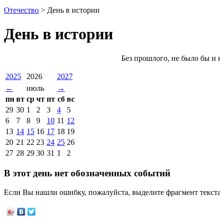
Отечество
>
День в истории
День в истории
Без прошлого, не было бы и
2025
2026
2027
←
июль
→
пн
вт
ср
чт
пт
сб
вс
29
30
1
2
3
4
5
6
7
8
9
10
11
12
13
14
15
16
17
18
19
20
21
22
23
24
25
26
27
28
29
30
31
1
2
В этот день нет обозначенных событий
Если Вы нашли ошибку, пожалуйста, выделите фрагмент текст