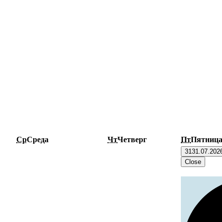
Ср
Среда
Чт
Четверг
Пт
Пятниц
31
31.07.202
Close