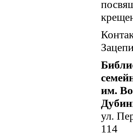
посвя
креще
Контак
Зацепи
Библи
семей
им. В
Дубин
ул. Пе
114