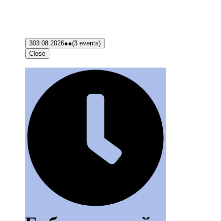
3
03.08.2026
●●
(3 events)
Close