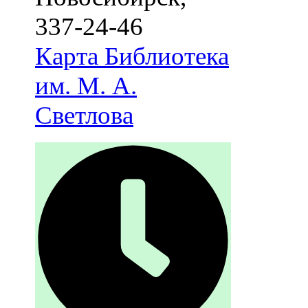
337-24-46
Карта
Библиотека
им. М. А.
Светлова