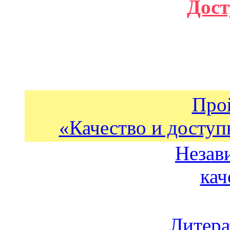
Дост
Про
«Качество и доступ
Незав
кач
Литера