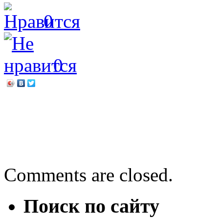
0
0
←
«Военная тайна Алеши.
победы на Курской битве
«Простой бумаги чистый
Comments are closed.
Поиск по сайту