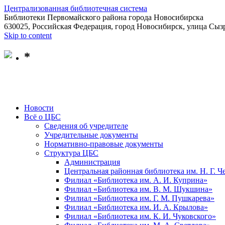
Централизованная библиотечная система
Библиотеки Первомайского района города Новосибирска
630025, Российская Федерация, город Новосибирск, улица Сызр
Skip to content
*
Новости
Всё о ЦБС
Сведения об учредителе
Учредительные документы
Нормативно-правовые документы
Структура ЦБС
Администрация
Центральная районная библиотека им. Н. Г. 
Филиал «Библиотека им. А. И. Куприна»
Филиал «Библиотека им. В. М. Шукшина»
Филиал «Библиотека им. Г. М. Пушкарева»
Филиал «Библиотека им. И. А. Крылова»
Филиал «Библиотека им. К. И. Чуковского»