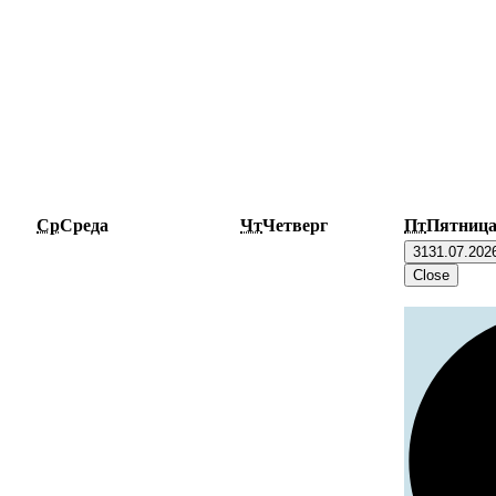
Ср
Среда
Чт
Четверг
Пт
Пятниц
31
31.07.202
Close