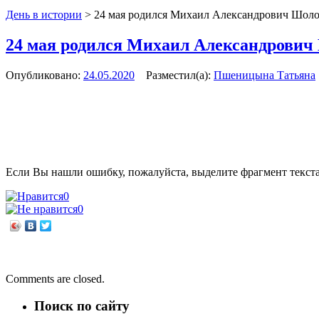
День в истории
>
24 мая родился Михаил Александрович Шол
24 мая родился Михаил Александрович
Опубликовано:
24.05.2020
Разместил(а):
Пшеницына Татьяна
Если Вы нашли ошибку, пожалуйста, выделите фрагмент текст
0
0
←
В Общероссийский День библиотек — 27 мая
Нашей библиотеке – 50!!!
→
Comments are closed.
Поиск по сайту