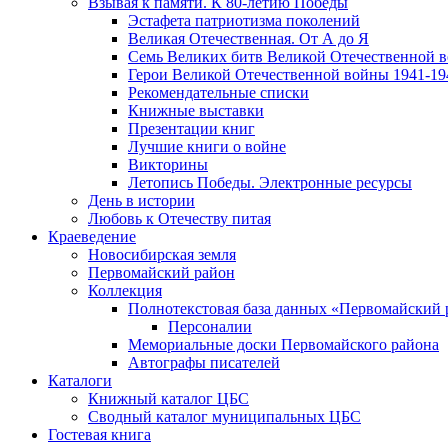
Взывая к памяти. К 80-летию Победы
Эcтафета патриотизма поколений
Великая Отечественная. От А до Я
Семь Великих битв Великой Отечественной 
Герои Великой Отечественной войны 1941-19
Рекомендательные списки
Книжные выставки
Презентации книг
Лучшие книги о войне
Викторины
Летопись Победы. Электронные ресурсы
День в истории
Любовь к Отечеству питая
Краеведение
Новосибирская земля
Первомайский район
Коллекция
Полнотекстовая база данных «Первомайский 
Персоналии
Мемориальные доски Первомайского района
Автографы писателей
Каталоги
Книжный каталог ЦБС
Сводный каталог муниципальных ЦБС
Гостевая книга