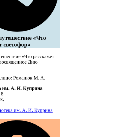
путешествие «Что
т светофор»
тешествие «Что расскажет
 посвященное Дню
 лицо: Романюк М. А.
 им. А. И. Куприна
 8
ск
,
отека им. А. И. Куприна