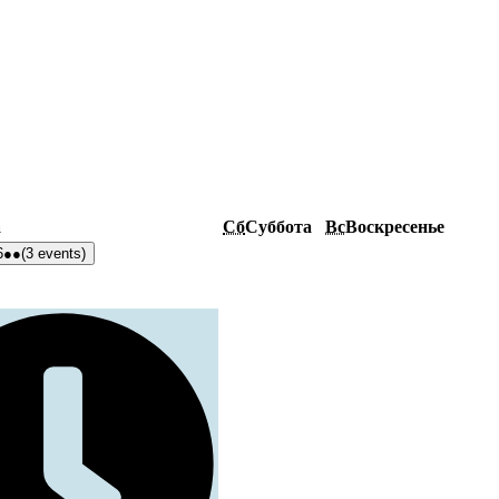
а
Сб
Суббота
Вс
Воскресенье
6
●●
(3 events)