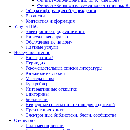
Филиал «Библиотека им. М. А. Светлова»
Филиал «Библиотека семейного чтения им. 
Общая информация об учреждении
Вакансии
Контактная информация
Услуги ЦБС
Электронное продление книг
Виртуальная справка
Обслуживание на дому
Платные услуги
Нескучное чтение
Виват, книга!
Периодика
Рекомендательные списки литературы
Книжные выставки
Мастера слова
Буктрейлеры
Интерактивные открытки
Викторины
Бюллетени
Невредные советы по чтению для родителей
Презентация книги
Электронные библиотеки, блоги, сообщества
Отечество
План мероприятий