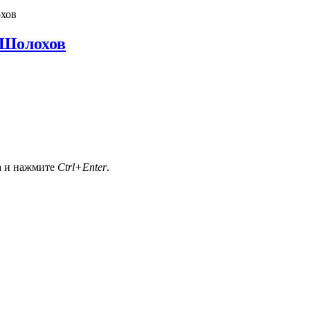
охов
 Шолохов
а и нажмите
Ctrl+Enter
.