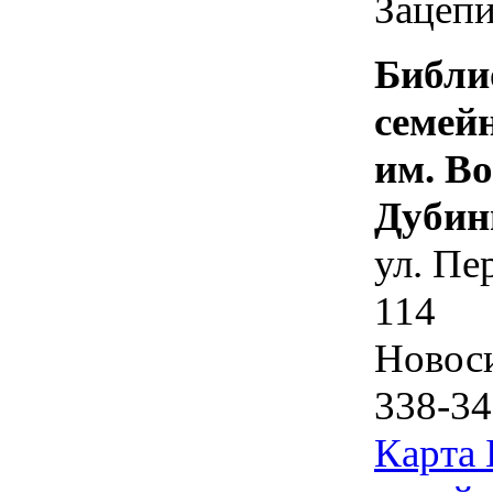
Зацепи
Библи
семей
им. В
Дубин
ул. Пе
114
Новос
338-34
Карта