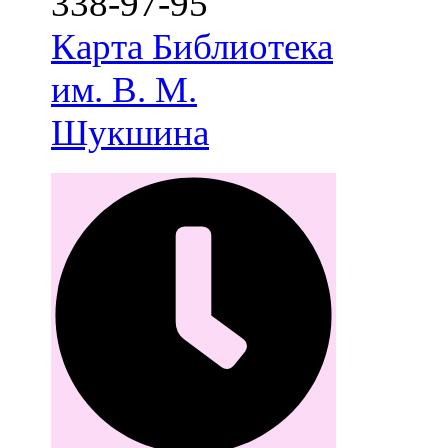
338-97-95
Карта
Библиотека
им. В. М.
Шукшина