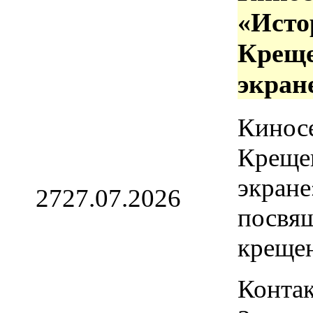
«Исто
Креще
экран
Кинос
Креще
экране
27
27.07.2026
посвя
креще
Контак