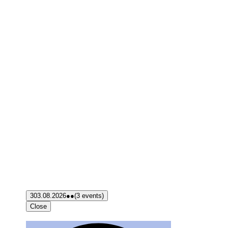
3
03.08.2026
●●
(3 events)
Close