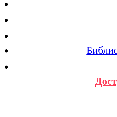
Библи
Дост