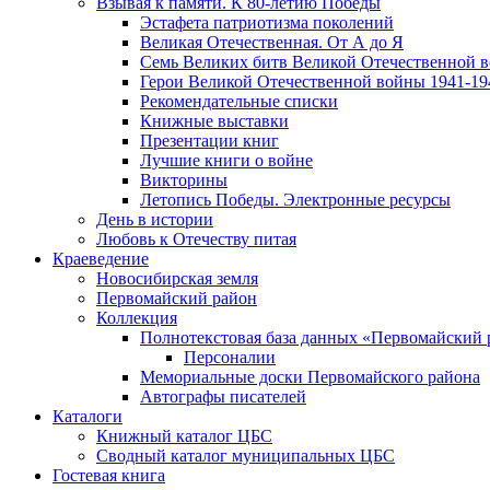
Взывая к памяти. К 80-летию Победы
Эcтафета патриотизма поколений
Великая Отечественная. От А до Я
Семь Великих битв Великой Отечественной 
Герои Великой Отечественной войны 1941-19
Рекомендательные списки
Книжные выставки
Презентации книг
Лучшие книги о войне
Викторины
Летопись Победы. Электронные ресурсы
День в истории
Любовь к Отечеству питая
Краеведение
Новосибирская земля
Первомайский район
Коллекция
Полнотекстовая база данных «Первомайский 
Персоналии
Мемориальные доски Первомайского района
Автографы писателей
Каталоги
Книжный каталог ЦБС
Сводный каталог муниципальных ЦБС
Гостевая книга