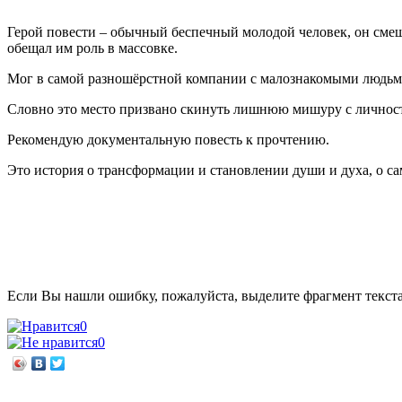
Герой повести – обычный беспечный молодой человек, он смеш
обещал им роль в массовке.
Мог в самой разношёрстной компании с малознакомыми людьми 
Словно это место призвано скинуть лишнюю мишуру с личност
Рекомендую документальную повесть к прочтению.
Это история о трансформации и становлении души и духа, о с
Если Вы нашли ошибку, пожалуйста, выделите фрагмент текст
0
0
←
Семейный очаг
Экскурсия в библиотеку
→