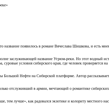
реке»
то название появилось в романе Вячеслава Шишкова, и есть мнен
вполне заслуживающей название Угрюм-реки. Но этот водный ис
ера, суровые условия сибирского края, где человек проверяется 
ры Большой Нефти на Сибирской платформе. Автор рассказывает 
только отслуживший в армии, мечтающий о романтике сибирских
ьше, тем лучше», как радовался экзотике и колориту местного нас