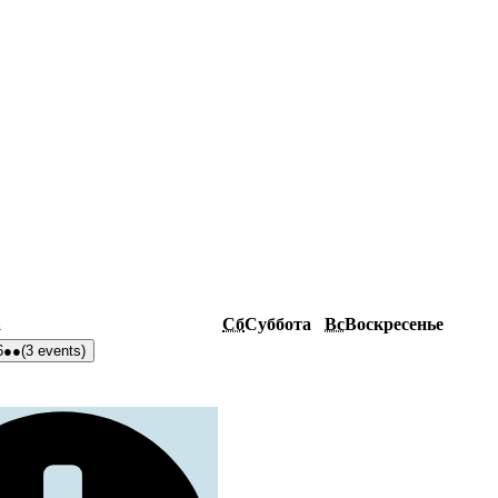
а
Сб
Суббота
Вс
Воскресенье
6
●●
(3 events)