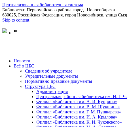
Централизованная библиотечная система
Библиотеки Первомайского района города Новосибирска
630025, Российская Федерация, город Новосибирск, улица Сызр
Skip to content
*
Новости
Всё о ЦБС
Сведения об учредителе
Учредительные документы
Нормативно-правовые документы
Структура ЦБС
Администрация
Центральная районная библиотека им. Н. Г. 
Филиал «Библиотека им. А. И. Куприна»
Филиал «Библиотека им. В. М. Шукшина»
Филиал «Библиотека им. Г. М. Пушкарева»
Филиал «Библиотека им. И. А. Крылова»
Филиал «Библиотека им. К. И. Чуковского»