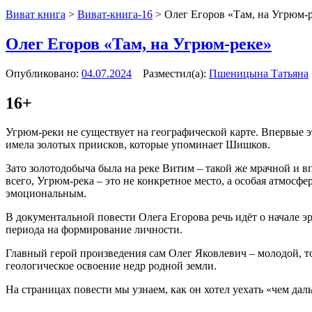
Виват книга
>
Виват-книга-16
>
Олег Егоров «Там, на Угрюм-
Олег Егоров «Там, на Угрюм-реке»
Опубликовано:
04.07.2024
Разместил(а):
Пшеницына Татьяна
16+
Угрюм-реки не существует на географической карте. Впервые э
имела золотых приисков, которые упоминает Шишков.
Зато золотодобыча была на реке Витим – такой же мрачной и 
всего, Угрюм-река – это не конкретное место, а особая атмосф
эмоциональным.
В документальной повести Олега Егорова речь идёт о начале э
периода на формирование личности.
Главный герой произведения сам Олег Яковлевич – молодой, 
геологическое освоение недр родной земли.
На страницах повести мы узнаем, как он хотел уехать «чем дал