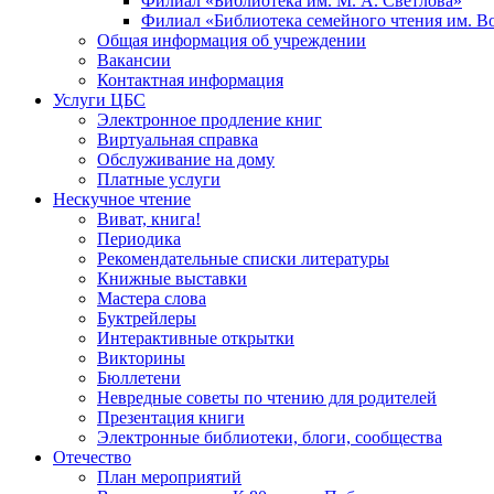
Филиал «Библиотека им. М. А. Светлова»
Филиал «Библиотека семейного чтения им. 
Общая информация об учреждении
Вакансии
Контактная информация
Услуги ЦБС
Электронное продление книг
Виртуальная справка
Обслуживание на дому
Платные услуги
Нескучное чтение
Виват, книга!
Периодика
Рекомендательные списки литературы
Книжные выставки
Мастера слова
Буктрейлеры
Интерактивные открытки
Викторины
Бюллетени
Невредные советы по чтению для родителей
Презентация книги
Электронные библиотеки, блоги, сообщества
Отечество
План мероприятий