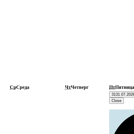
Ср
Среда
Чт
Четверг
Пт
Пятниц
31
31.07.202
Close