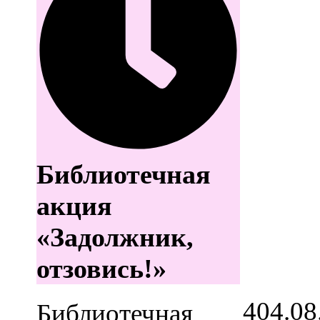
Библиотечная
акция
«Задолжник,
отзовись!»
4
04.08
Библиотечная