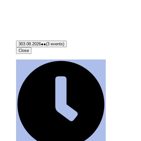
3
03.08.2026
●●
(3 events)
Close