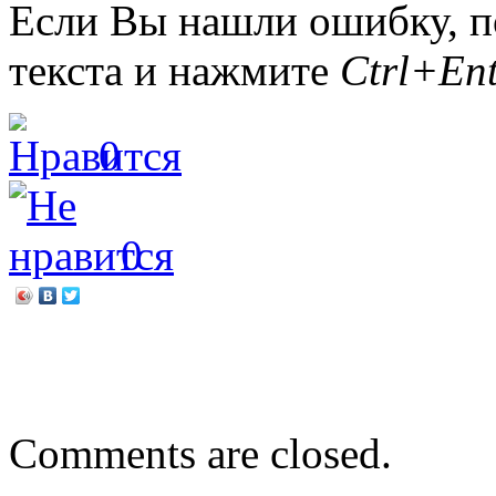
Если Вы нашли ошибку, п
текста и нажмите
Ctrl+Ent
0
0
←
Фёдор Кнорре. Бумажн
Символ любви и верност
Comments are closed.