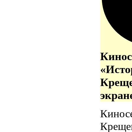
Кинос
«Исто
Креще
экран
Кинос
Креще