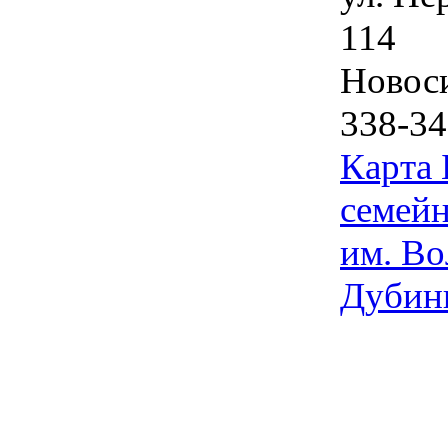
114
Новос
338-34
Карта
семейн
им. Во
Дубин