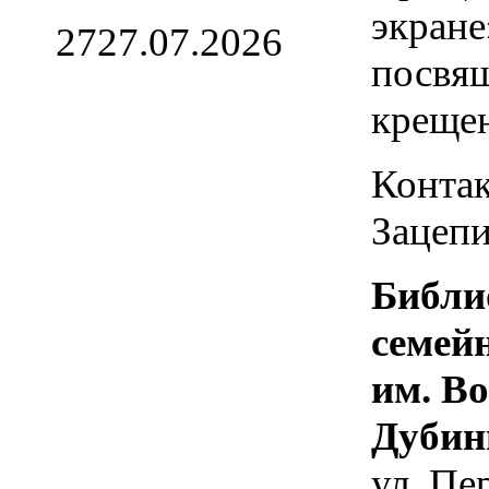
экране
27
27.07.2026
посвя
креще
Контак
Зацепи
Библи
семей
им. В
Дубин
ул. Пе