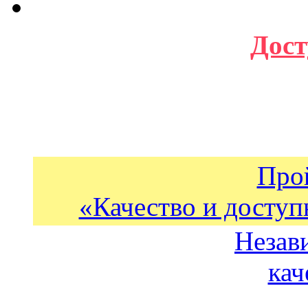
Дост
Про
«Качество и доступ
Незав
кач