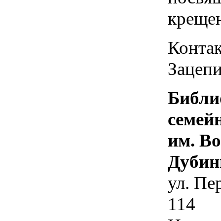
креще
Контак
Зацепи
Библи
семей
им. В
Дубин
ул. Пе
114