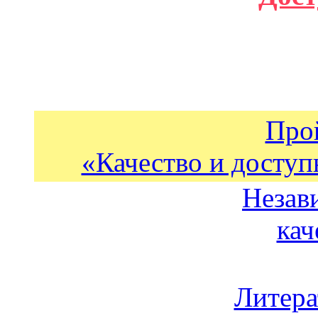
Про
«Качество и доступ
Незав
кач
Литера