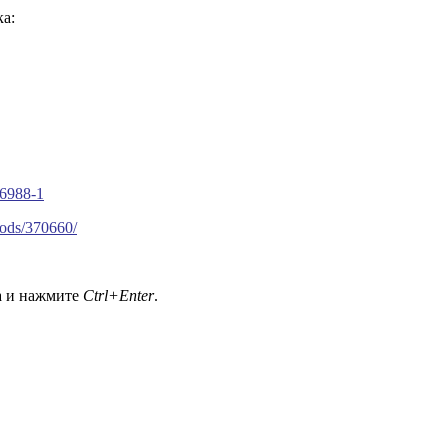
а:
56988-1
oods/370660/
а и нажмите
Ctrl+Enter
.