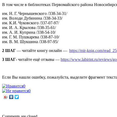
В том числе в библиотеках Первомайского района Новосибирск
им. Н. Г. Чернышевского /338-34-31/
им. Володи Дубинина /338-34-33/
им. К.И. Чуковского /337-07-97/
им. И. А. Крылова /338-35-61/
им. А. И. Куприна /338-54-10/
им. Г. М. Пушкарева /338-87-10/
им. В. М. Шукшина /338-97-95/
2 ШАГ
— читайте книгу онлайн —
https://mir-knig.com/read_2
3 ШАГ-
читайте ещё отзывы —
https://www.labirint.ru/reviews/g
Если Вы нашли ошибку, пожалуйста, выделите фрагмент текст
0
0
←
Анжель Либи «Меня спасла слеза»
Рожденный на сцене
→
Comments are closed.