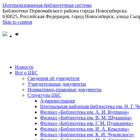
Централизованная библиотечная система
Библиотеки Первомайского района города Новосибирска
630025, Российская Федерация, город Новосибирск, улица Сызр
Skip to content
*
Новости
Всё о ЦБС
Сведения об учредителе
Учредительные документы
Нормативно-правовые документы
Структура ЦБС
Администрация
Центральная районная библиотека им. Н. Г. 
Филиал «Библиотека им. А. И. Куприна»
Филиал «Библиотека им. В. М. Шукшина»
Филиал «Библиотека им. Г. М. Пушкарева»
Филиал «Библиотека им. И. А. Крылова»
Филиал «Библиотека им. К. И. Чуковского»