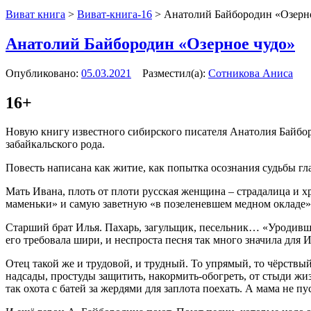
Виват книга
>
Виват-книга-16
>
Анатолий Байбородин «Озерн
Анатолий Байбородин «Озерное чудо»
Опубликовано:
05.03.2021
Разместил(а):
Сотникова Аниса
16+
Новую книгу известного сибирского писателя Анатолия Байбор
забайкальского рода.
Повесть написана как житие, как попытка осознания судьбы гл
Мать Ивана, плоть от плоти русская женщина – страдалица и хр
маменьки» и самую заветную «в позеленевшем медном окладе»
Старший брат Илья. Пахарь, загульщик, песельник… «Уродивш
его требовала шири, и неспроста песня так много значила для 
Отец такой же и трудовой, и трудный. То упрямый, то чёрствы
надсады, простуды защитить, накормить-обогреть, от стыди жи
так охота с батей за жердями для заплота поехать. А мама не п