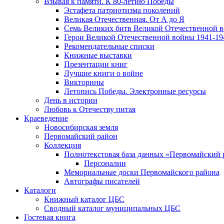
Взывая к памяти. К 80-летию Победы
Эcтафета патриотизма поколений
Великая Отечественная. От А до Я
Семь Великих битв Великой Отечественной 
Герои Великой Отечественной войны 1941-19
Рекомендательные списки
Книжные выставки
Презентации книг
Лучшие книги о войне
Викторины
Летопись Победы. Электронные ресурсы
День в истории
Любовь к Отечеству питая
Краеведение
Новосибирская земля
Первомайский район
Коллекция
Полнотекстовая база данных «Первомайский 
Персоналии
Мемориальные доски Первомайского района
Автографы писателей
Каталоги
Книжный каталог ЦБС
Сводный каталог муниципальных ЦБС
Гостевая книга