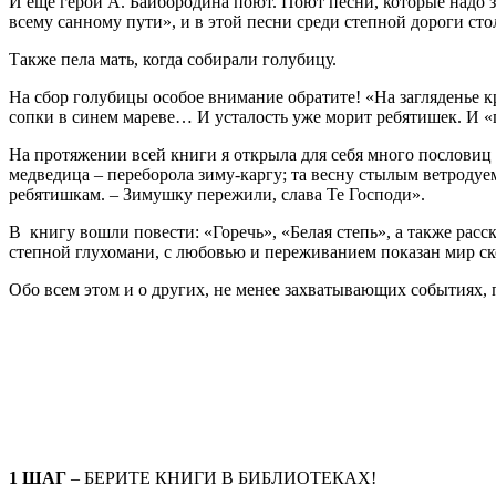
И ещё герои А. Байбородина поют. Поют песни, которые надо з
всему санному пути», и в этой песни среди степной дороги сто
Также пела мать, когда собирали голубицу.
На сбор голубицы особое внимание обратите! «На загляденье к
сопки в синем мареве… И усталость уже морит ребятишек. И «г
На протяжении всей книги я открыла для себя много пословиц 
медведица – переборола зиму-каргу; та весну стылым ветродуем
ребятишкам. – Зимушку пережили, слава Те Господи».
В книгу вошли повести: «Горечь», «Белая степь», а также рас
степной глухомани, с любовью и переживанием показан мир ск
Обо всем этом и о других, не менее захватывающих событиях, 
1 ШАГ
– БЕРИТЕ КНИГИ В БИБЛИОТЕКАХ!