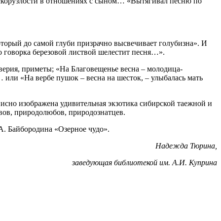
 заскорузлости в отношениях с сыном… «Вытягивал песню по
который до самой глуби призрачно высвечивает голубизна». И
о говорка березовой листвой шелестит песня…».
оверия, приметы; «На Благовещенье весна – молодица-
… или «На вербе пушок – весна на шесток, – улыбалась мать
описно изображена удивительная экзотика сибирской таежной и
вов, природолюбов, природознатцев.
А. Байбородина «Озерное чудо».
Надежда Тюрина,
заведующая библиотекой им. А.И. Куприна