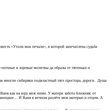
весть «Утоли мои печали», в которой запечатлена судьба
 «ночные и зоревые молитвы да образы от тятеньки и
ак многие сибиряки подвластный тяге простора, дороги. Душа
 Ваня как на юру меж ними. У матери забота ближняя: от
мошницкое… И Ваня в вечном разлёте меж матерью и отцом. А