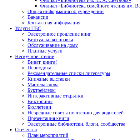
Филиал «Библиотека им. М. А. Светлова»
Филиал «Библиотека семейного чтения им. 
Общая информация об учреждении
Вакансии
Контактная информация
Услуги ЦБС
Электронное продление книг
Виртуальная справка
Обслуживание на дому
Платные услуги
Нескучное чтение
Виват, книга!
Периодика
Рекомендательные списки литературы
Книжные выставки
Мастера слова
Буктрейлеры
Интерактивные открытки
Викторины
Бюллетени
Невредные советы по чтению для родителей
Презентация книги
Электронные библиотеки, блоги, сообщества
Отечество
План мероприятий