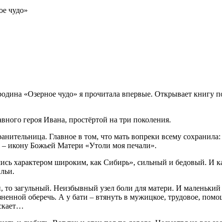
ое чудо»
одина «Озерное чудо» я прочитала впервые. Открывает книгу по
авного героя Ивана, простёртой на три поколения.
анительница. Главное в том, что мать вопреки всему сохранила:
 – икону Божьей Матери «Утоли моя печали».
ись характером широким, как Сибирь», сильный и бедовый. И к
Ильи.
й, то загульный. Неизбывный узел боли для матери. И маленький
зненной оберечь. А у бати – втянуть в мужицкое, трудовое, по
ускает…