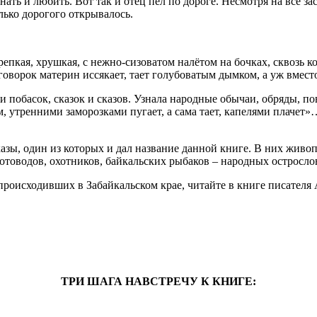
нать и любить. Вот так и отец пел по дороге. Несмотря на все
лько дорогого открывалось.
репкая, хрушкая, с нежно-сизоватом налётом на бочках, сквозь 
оворок материн иссякает, тает голубоватым дымком, а уж вмест
и побасок, сказок и сказов. Узнала народные обычаи, обряды, п
, утренними заморозками пугает, а сама тает, капелями плачет»
сказы, один из которых и дал название данной книге. В них жив
отоводов, охотников, байкальских рыбаков – народных остросло
происходивших в Забайкальском крае, читайте в книге писателя 
ТРИ ШАГА НАВСТРЕЧУ К КНИГЕ: