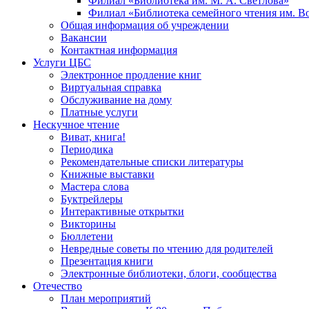
Филиал «Библиотека им. М. А. Светлова»
Филиал «Библиотека семейного чтения им. 
Общая информация об учреждении
Вакансии
Контактная информация
Услуги ЦБС
Электронное продление книг
Виртуальная справка
Обслуживание на дому
Платные услуги
Нескучное чтение
Виват, книга!
Периодика
Рекомендательные списки литературы
Книжные выставки
Мастера слова
Буктрейлеры
Интерактивные открытки
Викторины
Бюллетени
Невредные советы по чтению для родителей
Презентация книги
Электронные библиотеки, блоги, сообщества
Отечество
План мероприятий