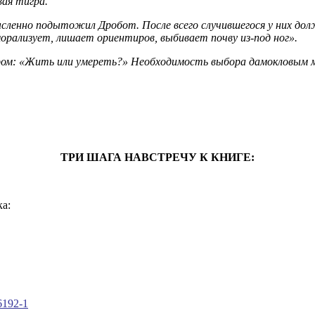
вая тигра.
сленно подытожил Дробот. После всего случившегося у них дол
еморализует, лишает ориентиров, выбивает почву из-под ног».
ром: «Жить или умереть?» Необходимость выбора дамокловым ме
ТРИ ШАГА НАВСТРЕЧУ К КНИГЕ:
а:
6192-1