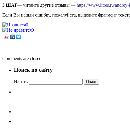
3 ШАГ
— читайте другие отзывы —
https://www.litres.ru/andrey-
Если Вы нашли ошибку, пожалуйста, выделите фрагмент текст
0
0
←
Джоджо Мойес «Корабль невест»
Игорь Ладыгин «Ново-Николаевск в военном мундире 1904-192
Comments are closed.
Поиск по сайту
Найти: