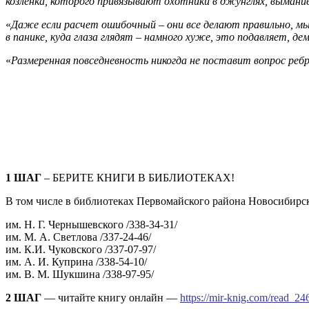
козленка, которого привязывают охотники в джунглях, вымани
«
Даже если расчет ошибочный – они все делают правильно, мы
в панике, куда глаза глядят – намного хуже, это подавляет, д
«
Размеренная повседневность никогда не поставит вопрос реб
1 ШАГ
– БЕРИТЕ КНИГИ В БИБЛИОТЕКАХ!
В том числе в библиотеках Первомайского района Новосибирск
им. Н. Г. Чернышевского /338-34-31/
им. М. А. Светлова /337-24-46/
им. К.И. Чуковского /337-07-97/
им. А. И. Куприна /338-54-10/
им. В. М. Шукшина /338-97-95/
2 ШАГ
— читайте книгу онлайн —
https://mir-knig.com/read_24