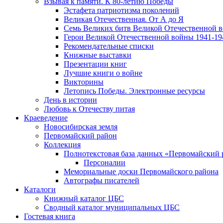
Взывая к памяти. К 80-летию Победы
Эcтафета патриотизма поколений
Великая Отечественная. От А до Я
Семь Великих битв Великой Отечественной 
Герои Великой Отечественной войны 1941-19
Рекомендательные списки
Книжные выставки
Презентации книг
Лучшие книги о войне
Викторины
Летопись Победы. Электронные ресурсы
День в истории
Любовь к Отечеству питая
Краеведение
Новосибирская земля
Первомайский район
Коллекция
Полнотекстовая база данных «Первомайский 
Персоналии
Мемориальные доски Первомайского района
Автографы писателей
Каталоги
Книжный каталог ЦБС
Сводный каталог муниципальных ЦБС
Гостевая книга