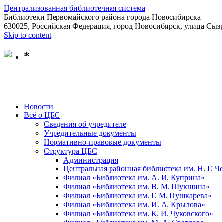
Централизованная библиотечная система
Библиотеки Первомайского района города Новосибирска
630025, Российская Федерация, город Новосибирск, улица Сызр
Skip to content
*
Новости
Всё о ЦБС
Сведения об учредителе
Учредительные документы
Нормативно-правовые документы
Структура ЦБС
Администрация
Центральная районная библиотека им. Н. Г. 
Филиал «Библиотека им. А. И. Куприна»
Филиал «Библиотека им. В. М. Шукшина»
Филиал «Библиотека им. Г. М. Пушкарева»
Филиал «Библиотека им. И. А. Крылова»
Филиал «Библиотека им. К. И. Чуковского»