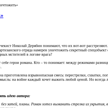
ничтожить»
ь»
екист Николай Дерябин понимают, что их вот-вот расстреляют. 
партизанского отряда намерен уничтожить секретный спецобъект 
ных мстителей в логове врага?
т себе герои романа. Кто – то понимает: между режимами разницы
.
 приготовлена взрывоопасная смесь: перестрелки, схватки, по
мысль: на войне каждый хочет выжить любой ценой. Но всегда 
ять идею автора:
ез затей, планы. Роман хотел выманить стрелка из укрытия, вы