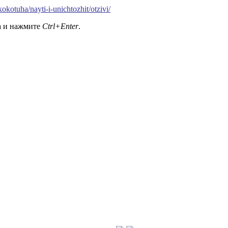
kokotuha/nayti-i-unichtozhit/otzivi/
а и нажмите
Ctrl+Enter
.
0 гг.»
→