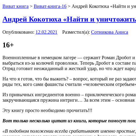
Виват книга
>
Виват-книга-16
>
Андрей Кокотюха «Найти и у
Андрей Кокотюха «Найти и уничтожит
Опубликовано:
12.02.2021
Разместил(а):
Сотникова Аниса
16+
Военнопленные в немецком лагере — сержант Роман Дробот и ч
выбраться из-за колючей проволоки. Теперь Дробот в составе 
Отряд готовит неожиданный и жесткий удар, но что ждет народ
На что я готов, что бы выжить? – вопрос, который не раз задаю
ряды тех, кого сами фашисты считали «человеческим отребьем»
Из привычных ингредиентов военно – приключенческого романа
закручивающаяся пружина интриги… За всем этим – основная 
Эту книгу просто необходимо прочитать!!!
Вот только несколько цитат из книги, которые помогут пон
«В подобном положении всегда срабатывают именно простые, б