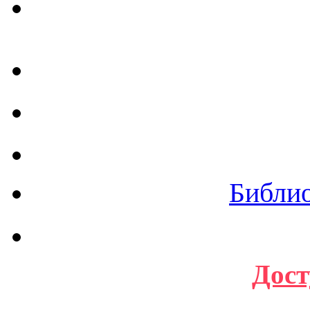
Библи
Дост