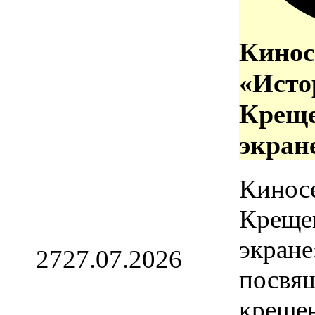
Кинос
«Исто
Креще
экран
Кинос
Креще
экране
27
27.07.2026
посвя
креще