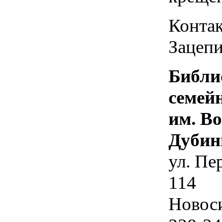
Контак
Зацепи
Библи
семей
им. В
Дубин
ул. Пе
114
Новос