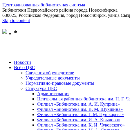
Централизованная библиотечная система
Библиотеки Первомайского района города Новосибирска
630025, Российская Федерация, город Новосибирск, улица Сызр
Skip to content
*
Новости
Всё о ЦБС
Сведения об учредителе
Учредительные документы
Нормативно-правовые документы
Структура ЦБС
Администрация
Центральная районная библиотека им. Н. Г. 
Филиал «Библиотека им. А. И. Куприна»
Филиал «Библиотека им. В. М. Шукшина»
Филиал «Библиотека им. Г. М. Пушкарева»
Филиал «Библиотека им. И. А. Крылова»
Филиал «Библиотека им. К. И. Чуковского»