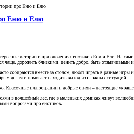
стории про Еню и Елю
ро Еню и Елю
ересные истории о приключениях енотиков Ени и Ели. На самом 
я чаще, дорожить близкими, ценить добро, быть отзывчивыми и,
часто собираются вместе за столом, любят играть в разные игры 
брым делам и помогает находить выход из сложных ситуаций.
ько. Красочные иллюстрации и добрые стихи – настоящие украш
ероями в волшебный лес, где в маленьких домиках живут волшеб
ными вопросами про енотиков.