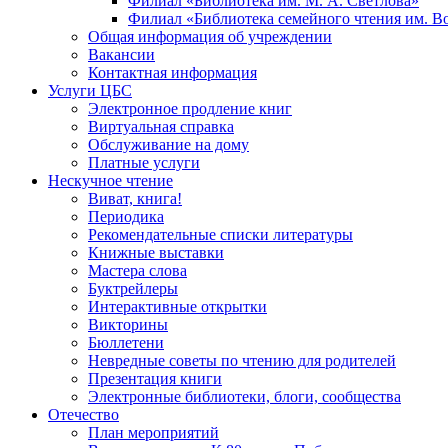
Филиал «Библиотека им. М. А. Светлова»
Филиал «Библиотека семейного чтения им. 
Общая информация об учреждении
Вакансии
Контактная информация
Услуги ЦБС
Электронное продление книг
Виртуальная справка
Обслуживание на дому
Платные услуги
Нескучное чтение
Виват, книга!
Периодика
Рекомендательные списки литературы
Книжные выставки
Мастера слова
Буктрейлеры
Интерактивные открытки
Викторины
Бюллетени
Невредные советы по чтению для родителей
Презентация книги
Электронные библиотеки, блоги, сообщества
Отечество
План мероприятий