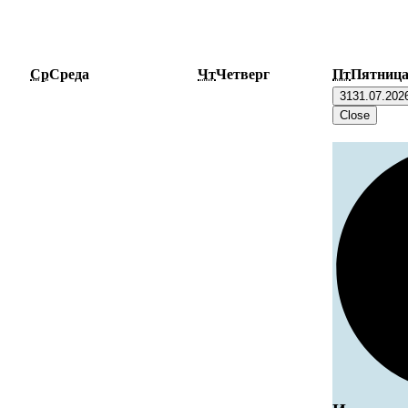
Ср
Среда
Чт
Четверг
Пт
Пятниц
31
31.07.202
Close