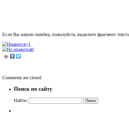
Если Вы нашли ошибку, пожалуйста, выделите фрагмент текст
+1
0
←
День сладкоежек
Погадаем на ромашке
→
Comments are closed.
Поиск по сайту
Найти: