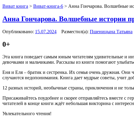
Виват книга
>
Виват-книга-6
>
Анна Гончарова. Волшебные и
Анна Гончарова. Волшебные истории п
Опубликовано:
15.07.2024
Разместил(а):
Пшеницына Татьяна
0+
Эта книга поведает самым юным читателям удивительные и инт
девочками и мальчиками. Рассказы из книги помогают улыбатьс
Еня и Еля – братик и сестренка. Их семья очень дружная. Они 
случаются недопонимания. Книга дает мудрые советы, учит до
12 разных историй, необычные страны, приключения и не тол
Присаживайтесь поудобнее и скорее отправляйтесь вместе с г
читателей в конце книги ждёт небольшая викторина с интерес
Увлекательного чтения!