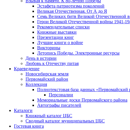
Взывая к памяти. К 80-летию Победы
Эcтафета патриотизма поколений
Великая Отечественная. От А до Я
Семь Великих битв Великой Отечественной 
Герои Великой Отечественной войны 1941-19
Рекомендательные списки
Книжные выставки
Презентации книг
Лучшие книги о войне
Викторины
Летопись Победы. Электронные ресурсы
День в истории
Любовь к Отечеству питая
Краеведение
Новосибирская земля
Первомайский район
Коллекция
Полнотекстовая база данных «Первомайский 
Персоналии
Мемориальные доски Первомайского района
Автографы писателей
Каталоги
Книжный каталог ЦБС
Сводный каталог муниципальных ЦБС
Гостевая книга