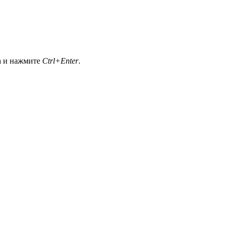
а и нажмите
Ctrl+Enter
.