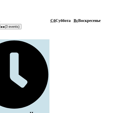
а
Сб
Суббота
Вс
Воскресенье
6
●●
(3 events)