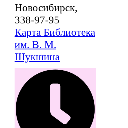
Новосибирск
,
338-97-95
Карта
Библиотека
им. В. М.
Шукшина