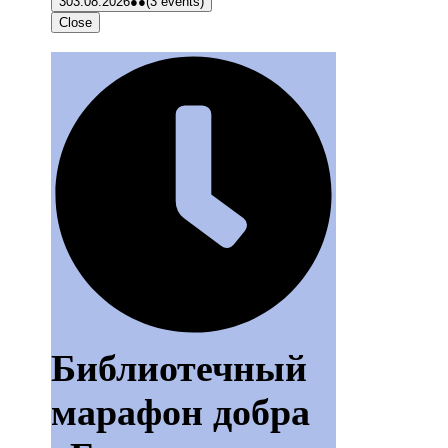
3
03.08.2026
●●
(3 events)
Close
Библиотечный
марафон добра