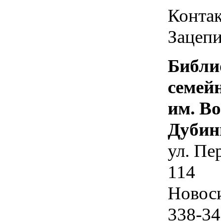
Контак
Зацепи
Библи
семей
им. В
Дубин
ул. Пе
114
Новос
338-34