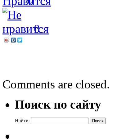
0
0
←
Битва за Москву
«России верные сыны»
→
Comments are closed.
Поиск по сайту
Найти: