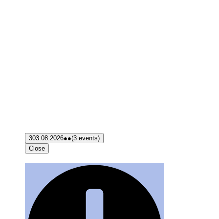
3
03.08.2026
●●
(3 events)
Close