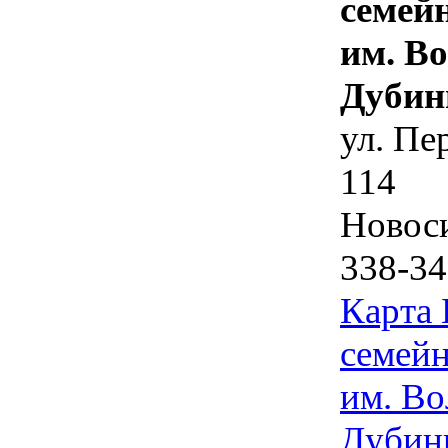
семей
им. В
Дубин
ул. Пе
114
Новос
338-34
Карта
семейн
им. Во
Дубин