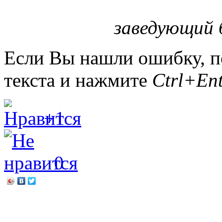
заведующий 
Если Вы нашли ошибку, п
текста и нажмите
Ctrl+Ent
+1
0
←
Книга юного патриота
Валентина Осеева «Волшеб