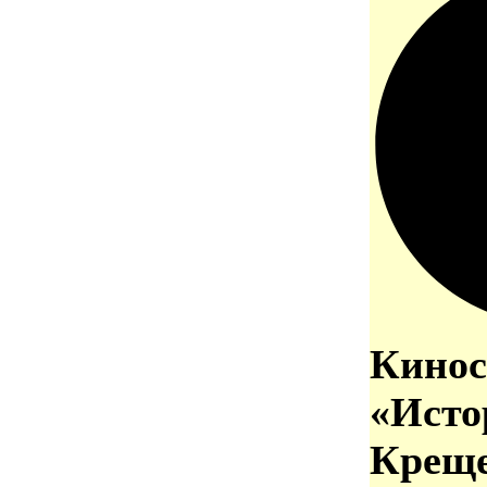
Кинос
«Исто
Креще