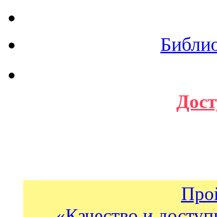
Библи
Дост
Про
«Качество и доступ