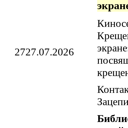
экран
Кинос
Креще
экране
27
27.07.2026
посвя
креще
Контак
Зацепи
Библи