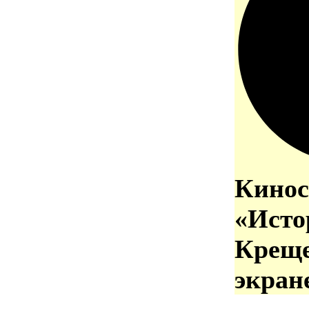
Кинос
«Исто
Креще
экран