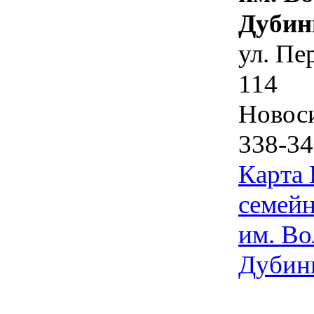
Дубин
ул. Пе
114
Новос
338-34
Карта
семейн
им. Во
Дубин