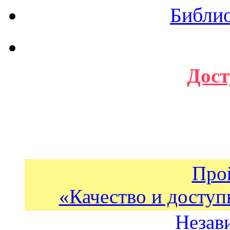
Библи
Дост
Про
«Качество и доступ
Незав