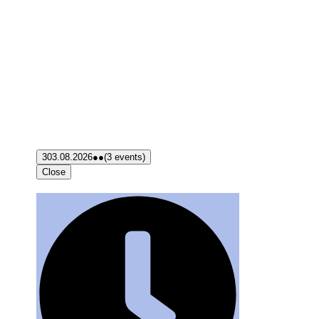
3
03.08.2026
●●
(3 events)
Close