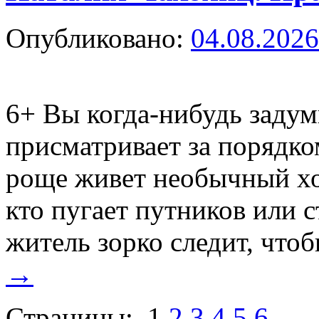
Опубликовано:
04.08.2026
6+
Вы когда-нибудь задумы
присматривает за порядко
роще живет необычный хо
кто пугает путников или с
житель зорко следит, что
→
Страницы:
1
2
3
4
5
6