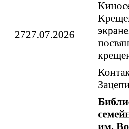
Кинос
Креще
экране
27
27.07.2026
посвя
креще
Контак
Зацепи
Библи
семей
им. В