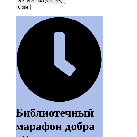
3
03.08.2026
●●
(3 events)
Close
Библиотечный
марафон добра