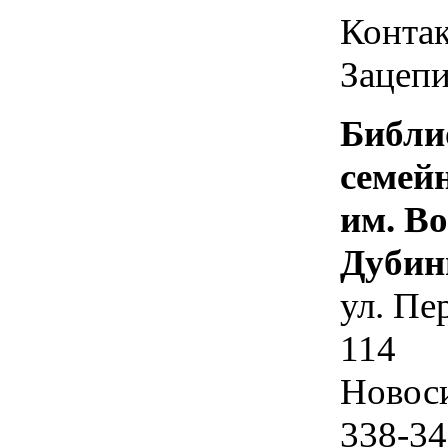
Контак
Зацепи
Библи
семей
им. В
Дубин
ул. Пе
114
Новос
338-34