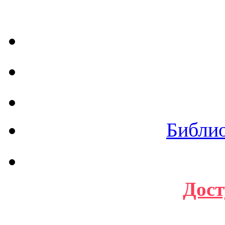
Библи
Дост