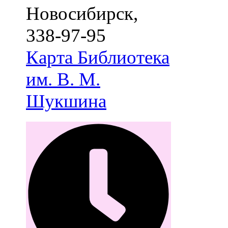
Новосибирск
,
338-97-95
Карта
Библиотека
им. В. М.
Шукшина