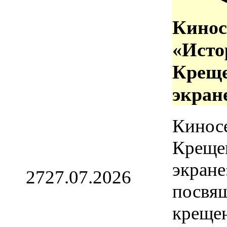
Кинос
«Исто
Креще
экран
Кинос
Креще
экране
27
27.07.2026
посвя
креще