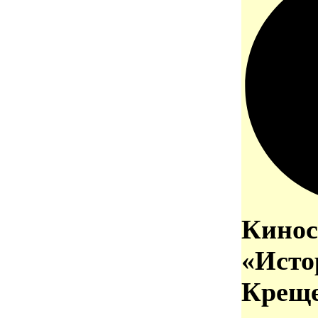
Кинос
«Исто
Креще