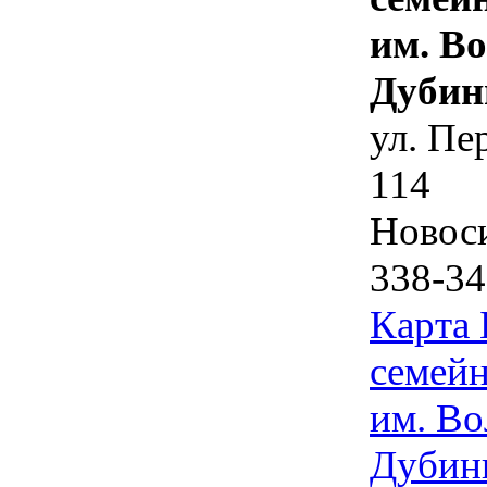
им. В
Дубин
ул. Пе
114
Новос
338-34
Карта
семейн
им. Во
Дубин