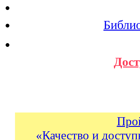
Библи
Дост
Про
«Качество и доступ