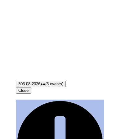
3
03.08.2026
●●
(3 events)
Close