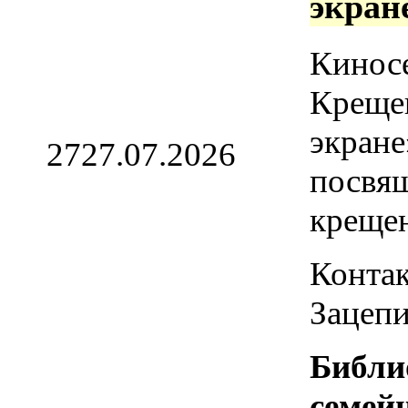
экран
Кинос
Креще
экране
27
27.07.2026
посвя
креще
Контак
Зацепи
Библи
семей