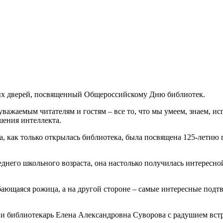
тых дверей, посвященный Общероссийскому Дню библиотек.
важаемым читателям и гостям – все то, что мы умеем, знаем, исп
ения интеллекта.
а, как только открылась библиотека, была посвящена 125-летию 
днего школьного возраста, она настолько получилась интересной
бающаяся рожица, а на другой стороне – самые интересные подт
библиотекарь Елена Александровна Суворова с радушием встре