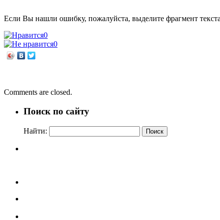
Если Вы нашли ошибку, пожалуйста, выделите фрагмент текст
0
0
←
Поздравляем победителей!
Праздник библиотек, книг и читателей!
→
Comments are closed.
Поиск по сайту
Найти: