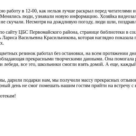
ою работу в 12-00, как нельзя лучше раскрыл перед читателями
. Менялись люди, узнавали новую информацию. Хозяйка видеоза
не скучали. Несмотря на дождливую погоду, люди шли, поздравл
по сайту ЦБС Первомайского района, странице библиотеки в со
 Лариса Васильевна Красильникова, которая наглядно показала
х.
 цветных резинок работал без остановки, на всем протяжении д
 обладающая прекрасными творческими данными. Она помогала ре
и лебеди, все это, школьники смогли взять домой. А еще, кажды
, дарили подарки нам, мы получили массу прекрасных отзывов.
рный день не смог помешать нашим гостям прийти на встречу с 
иотекам!