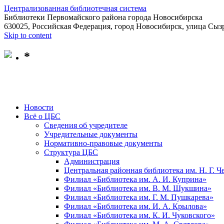
Централизованная библиотечная система
Библиотеки Первомайского района города Новосибирска
630025, Российская Федерация, город Новосибирск, улица Сызр
Skip to content
*
Новости
Всё о ЦБС
Сведения об учредителе
Учредительные документы
Нормативно-правовые документы
Структура ЦБС
Администрация
Центральная районная библиотека им. Н. Г. 
Филиал «Библиотека им. А. И. Куприна»
Филиал «Библиотека им. В. М. Шукшина»
Филиал «Библиотека им. Г. М. Пушкарева»
Филиал «Библиотека им. И. А. Крылова»
Филиал «Библиотека им. К. И. Чуковского»