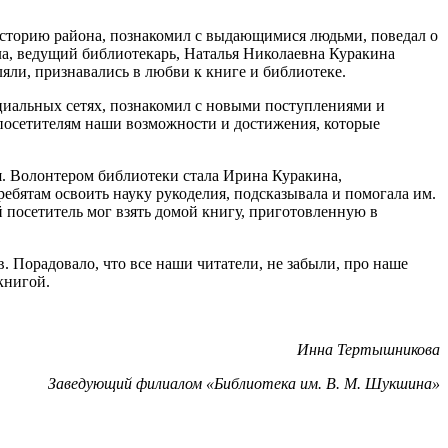
 историю района, познакомил с выдающимися людьми, поведал о
ла, ведущий библиотекарь, Наталья Николаевна Куракина
яли, признавались в любви к книге и библиотеке.
циальных сетях, познакомил с новыми поступлениями и
 посетителям наши возможности и достижения, которые
ня. Волонтером библиотеки стала Ирина Куракина,
бятам освоить науку рукоделия, подсказывала и помогала им.
й посетитель мог взять домой книгу, приготовленную в
 Порадовало, что все наши читатели, не забыли, про наше
книгой.
Инна Тертышникова
Заведующий филиалом «Библиотека им. В. М. Шукшина»