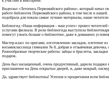
к участию в викторине.
Видеозал «Летопись Первомайского района», который начал св
работе библиотек Первомайского района, в том числе и нашей
подобрала для показа самые лучшие материалы, наши читатели 
Библиогид «Наша информация – ваш успех» провел читателей 
услугами филиала. В роли библиогида выступила библиотекарь
помогут узнать больше о библиотеке, даже в домашних условия
Мастер-класс по оригами, изготовлению закладок, плетение из
восьмиклассница гимназии № 8, добрая и отзывчивая девочка,
Разнообразные творческие работы: зайцы и браслеты, закладки 
подарок.
День был насыщенный, очень продуктивный, дарили подарки мы
приглашение на День открытых дверей, и, даже мокрый, пасму
Да, здравствует библиотека! Успехов и процветания всем библ