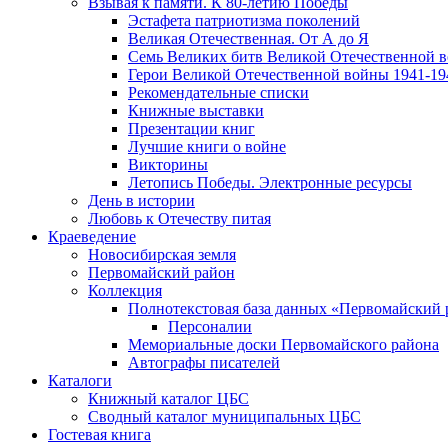
Взывая к памяти. К 80-летию Победы
Эcтафета патриотизма поколений
Великая Отечественная. От А до Я
Семь Великих битв Великой Отечественной 
Герои Великой Отечественной войны 1941-19
Рекомендательные списки
Книжные выставки
Презентации книг
Лучшие книги о войне
Викторины
Летопись Победы. Электронные ресурсы
День в истории
Любовь к Отечеству питая
Краеведение
Новосибирская земля
Первомайский район
Коллекция
Полнотекстовая база данных «Первомайский 
Персоналии
Мемориальные доски Первомайского района
Автографы писателей
Каталоги
Книжный каталог ЦБС
Сводный каталог муниципальных ЦБС
Гостевая книга