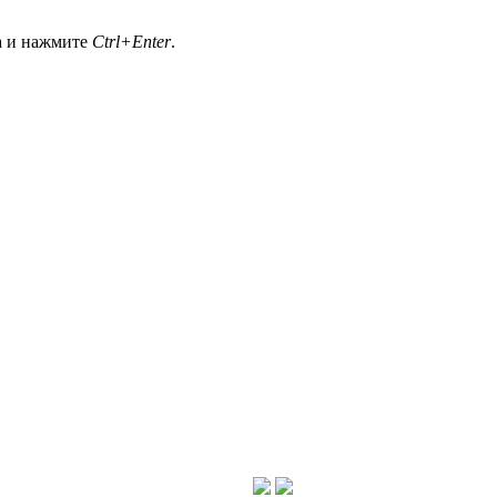
а и нажмите
Ctrl+Enter
.