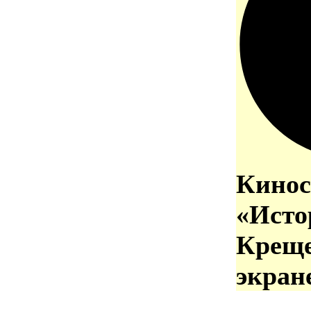
Кинос
«Исто
Креще
экран