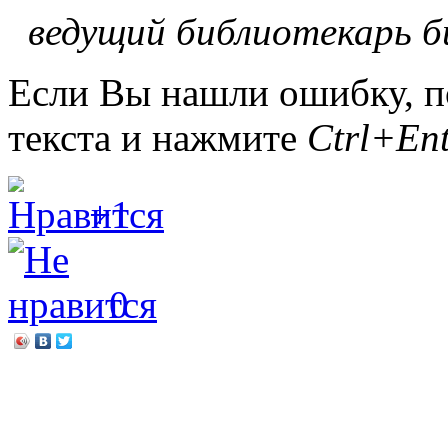
ведущий библиотекарь б
Если Вы нашли ошибку, п
текста и нажмите
Ctrl+Ent
+1
0
←
«Фольклорные россыпи»
Летние фишки в библиот