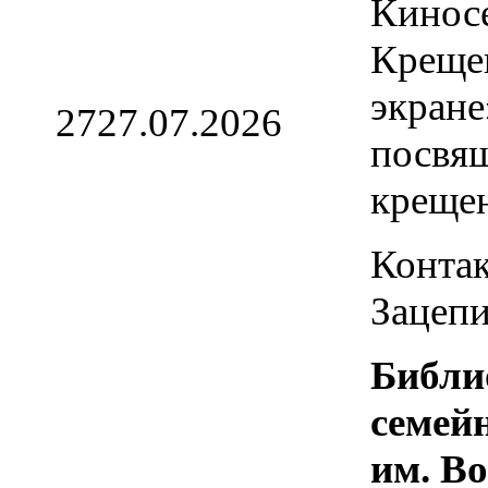
Кинос
Креще
экране
27
27.07.2026
посвя
креще
Контак
Зацепи
Библи
семей
им. В