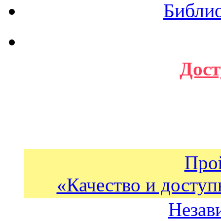
Библи
Дост
Про
«Качество и доступ
Незав