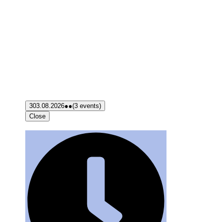
3
03.08.2026
●●
(3 events)
Close