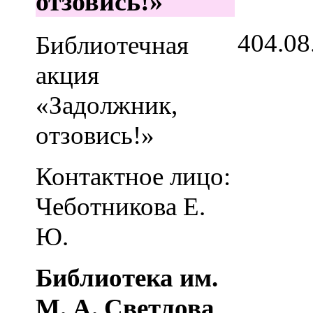
отзовись!»
4
04.08
Библиотечная
акция
«Задолжник,
отзовись!»
Контактное лицо:
Чеботникова Е.
Ю.
Библиотека им.
М. А. Светлова