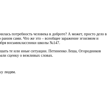
илась потребность человека в доброте? А может, просто дело в
то раним сами. Что же это – всеобщее заражение эгоизмом и
тября восьмиклассники школы №147.
 решать те или иные ситуации. Петиненко Леша, Огородников
али сценку о вежливых словах.
ку людям.