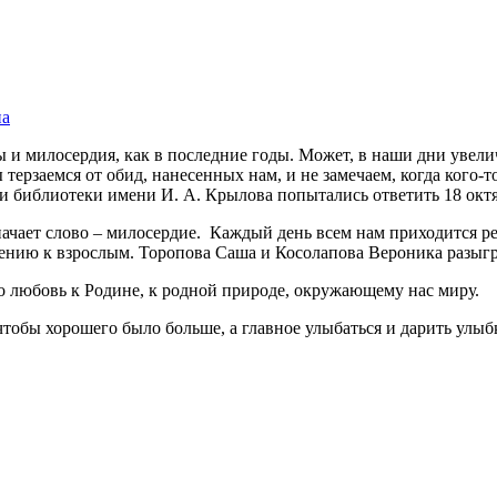
на
 и милосердия, как в последние годы. Может, в наши дни увелич
 терзаемся от обид, нанесенных нам, и не замечаем, когда кого-
ми библиотеки имени И. А. Крылова попытались ответить 18 ок
означает слово – милосердие. Каждый день всем нам приходится
шению к взрослым. Торопова Саша и Косолапова Вероника разыгр
то любовь к Родине, к родной природе, окружающему нас миру.
 чтобы хорошего было больше, а главное улыбаться и дарить улыб