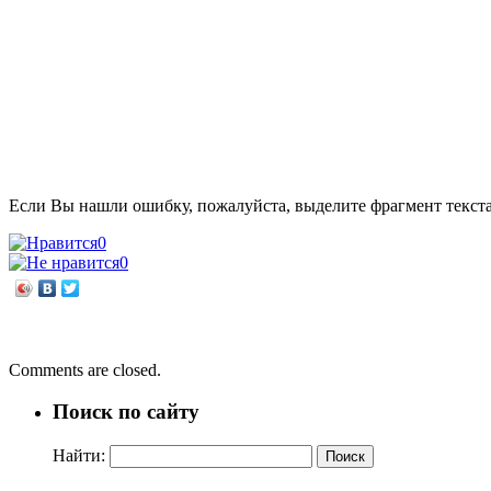
Если Вы нашли ошибку, пожалуйста, выделите фрагмент текст
0
0
←
Литературно-музыкальное кафе «Некогда стареть»
«Нам года – не беда!»
→
Comments are closed.
Поиск по сайту
Найти: