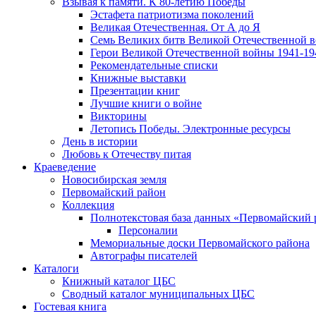
Взывая к памяти. К 80-летию Победы
Эcтафета патриотизма поколений
Великая Отечественная. От А до Я
Семь Великих битв Великой Отечественной 
Герои Великой Отечественной войны 1941-19
Рекомендательные списки
Книжные выставки
Презентации книг
Лучшие книги о войне
Викторины
Летопись Победы. Электронные ресурсы
День в истории
Любовь к Отечеству питая
Краеведение
Новосибирская земля
Первомайский район
Коллекция
Полнотекстовая база данных «Первомайский 
Персоналии
Мемориальные доски Первомайского района
Автографы писателей
Каталоги
Книжный каталог ЦБС
Сводный каталог муниципальных ЦБС
Гостевая книга