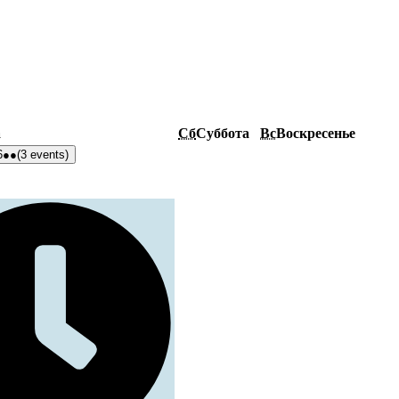
а
Сб
Суббота
Вс
Воскресенье
6
●●
(3 events)