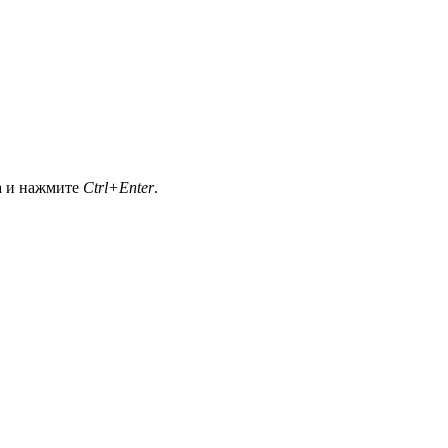
а и нажмите
Ctrl+Enter
.