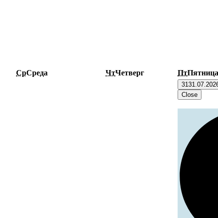
Ср
Среда
Чт
Четверг
Пт
Пятниц
31
31.07.202
Close