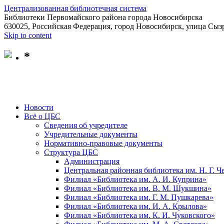
Централизованная библиотечная система
Библиотеки Первомайского района города Новосибирска
630025, Российская Федерация, город Новосибирск, улица Сызр
Skip to content
*
Новости
Всё о ЦБС
Сведения об учредителе
Учредительные документы
Нормативно-правовые документы
Структура ЦБС
Администрация
Центральная районная библиотека им. Н. Г. 
Филиал «Библиотека им. А. И. Куприна»
Филиал «Библиотека им. В. М. Шукшина»
Филиал «Библиотека им. Г. М. Пушкарева»
Филиал «Библиотека им. И. А. Крылова»
Филиал «Библиотека им. К. И. Чуковского»