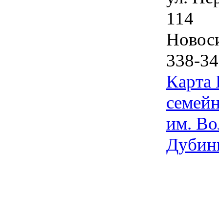
114
Новос
338-34
Карта
семейн
им. Во
Дубин