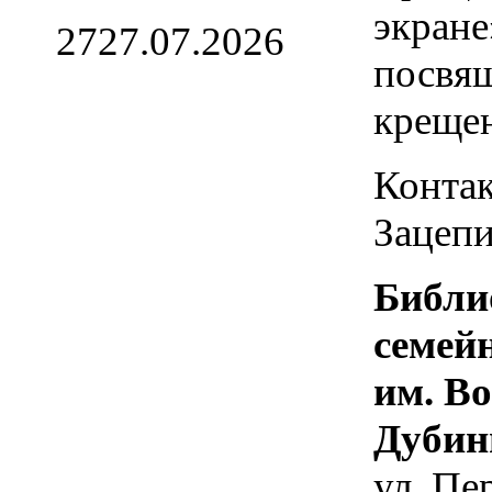
экране
27
27.07.2026
посвя
креще
Контак
Зацепи
Библи
семей
им. В
Дубин
ул. Пе