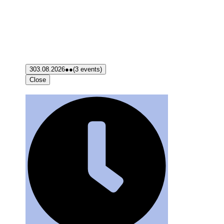
3
03.08.2026
●●
(3 events)
Close