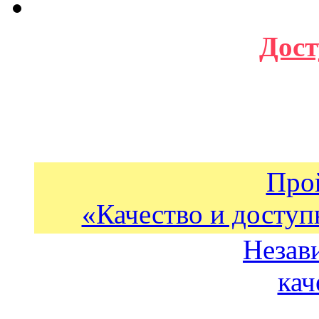
Дост
Про
«Качество и доступ
Незав
кач