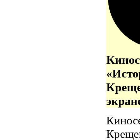
Кинос
«Исто
Креще
экран
Кинос
Креще