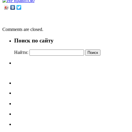
0
←
«Жизнь, отданная небу»
Источник вдохновения – природа!
→
Comments are closed.
Поиск по сайту
Найти: