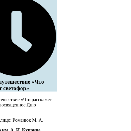
путешествие «Что
т светофор»
тешествие «Что расскажет
 посвященное Дню
 лицо: Романюк М. А.
 им. А. И. Куприна