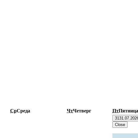
Ср
Среда
Чт
Четверг
Пт
Пятниц
31
31.07.202
Close