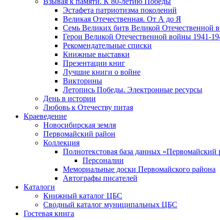
Взывая к памяти. К 80-летию Победы
Эcтафета патриотизма поколений
Великая Отечественная. От А до Я
Семь Великих битв Великой Отечественной 
Герои Великой Отечественной войны 1941-19
Рекомендательные списки
Книжные выставки
Презентации книг
Лучшие книги о войне
Викторины
Летопись Победы. Электронные ресурсы
День в истории
Любовь к Отечеству питая
Краеведение
Новосибирская земля
Первомайский район
Коллекция
Полнотекстовая база данных «Первомайский 
Персоналии
Мемориальные доски Первомайского района
Автографы писателей
Каталоги
Книжный каталог ЦБС
Сводный каталог муниципальных ЦБС
Гостевая книга