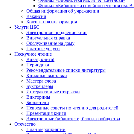
Филиал «Библиотека им. М. А. Светлова»
Филиал «Библиотека семейного чтения им. 
Общая информация об учреждении
Вакансии
Контактная информация
Услуги ЦБС
Электронное продление книг
Виртуальная справка
Обслуживание на дому
Платные услуги
Нескучное чтение
Виват, книга!
Периодика
Рекомендательные списки литературы
Книжные выставки
Мастера слова
Буктрейлеры
Интерактивные открытки
Викторины
Бюллетени
Невредные советы по чтению для родителей
Презентация книги
Электронные библиотеки, блоги, сообщества
Отечество
План мероприятий