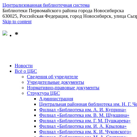
Централизованная библиотечная система
Библиотеки Первомайского района города Новосибирска
630025, Российская Федерация, город Новосибирск, улица Сызр
Skip to content
*
Новости
Всё о ЦБС
Сведения об учредителе
Учредительные документы
Нормативно-правовые документы
Структура ЦБС
Администрация
Центральная районная библиотека им. Н. Г. 
Филиал «Библиотека им. А. И. Куприна»
Филиал «Библиотека им. В. М. Шукшина»
Филиал «Библиотека им. Г. М. Пушкарева»
Филиал «Библиотека им. И. А. Крылова»
Филиал «Библиотека им. К. И. Чуковского»