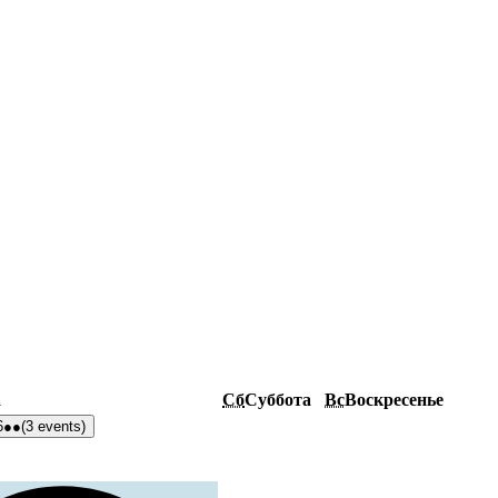
а
Сб
Суббота
Вс
Воскресенье
6
●●
(3 events)