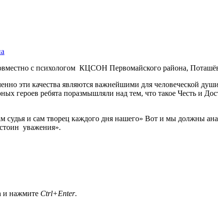
на
овместно с психологом КЦСОН Первомайского района, Поташёвой
менно эти качества являются важнейшими для человеческой души
ных героев ребята поразмышляли над тем, что такое Честь и До
сам судья и сам творец каждого дня нашего» Вот и мы должны ан
достоин уважения».
а и нажмите
Ctrl+Enter
.