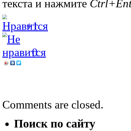
текста и нажмите
Ctrl+Ent
+1
0
←
Земля, закованная в го
Покорение неба
→
Comments are closed.
Поиск по сайту