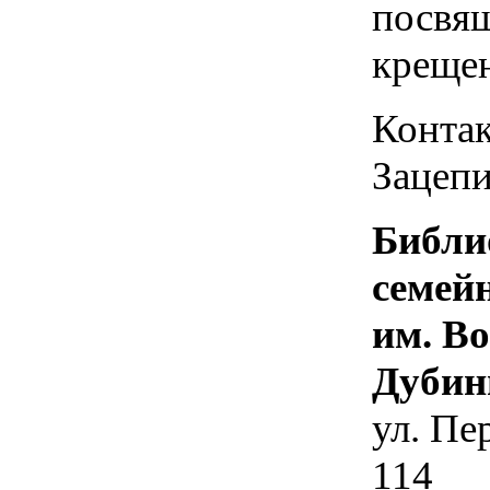
посвя
креще
Контак
Зацепи
Библи
семей
им. В
Дубин
ул. Пе
114