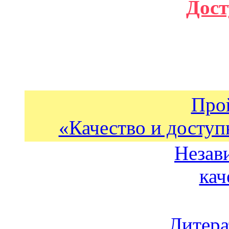
Дост
Про
«Качество и доступ
Незав
кач
Литера