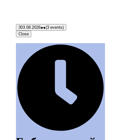
3
03.08.2026
●●
(3 events)
Close