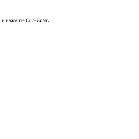
а и нажмите
Ctrl+Enter
.