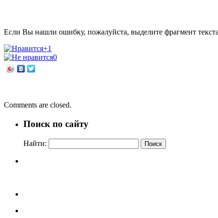
Если Вы нашли ошибку, пожалуйста, выделите фрагмент текст
+1
0
←
Когда мы едины – мы непобедимы!
День Сибири – праздник каждого из нас
→
Comments are closed.
Поиск по сайту
Найти: