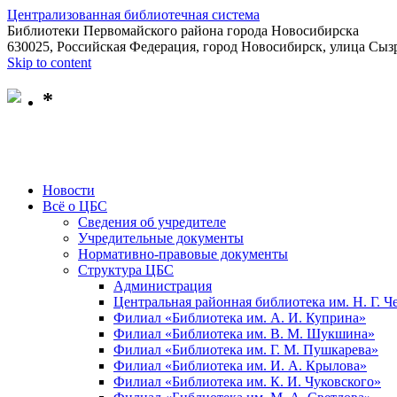
Централизованная библиотечная система
Библиотеки Первомайского района города Новосибирска
630025, Российская Федерация, город Новосибирск, улица Сызр
Skip to content
*
Новости
Всё о ЦБС
Сведения об учредителе
Учредительные документы
Нормативно-правовые документы
Структура ЦБС
Администрация
Центральная районная библиотека им. Н. Г. 
Филиал «Библиотека им. А. И. Куприна»
Филиал «Библиотека им. В. М. Шукшина»
Филиал «Библиотека им. Г. М. Пушкарева»
Филиал «Библиотека им. И. А. Крылова»
Филиал «Библиотека им. К. И. Чуковского»