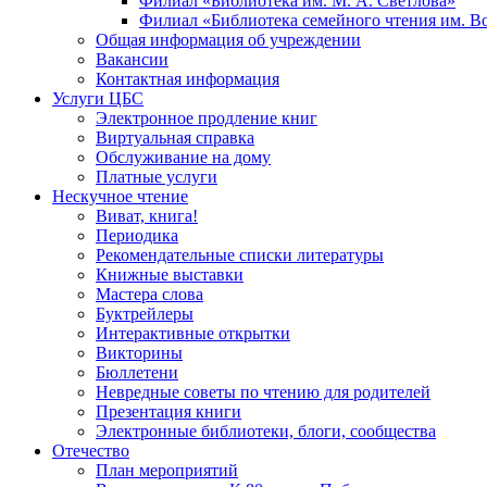
Филиал «Библиотека им. М. А. Светлова»
Филиал «Библиотека семейного чтения им. 
Общая информация об учреждении
Вакансии
Контактная информация
Услуги ЦБС
Электронное продление книг
Виртуальная справка
Обслуживание на дому
Платные услуги
Нескучное чтение
Виват, книга!
Периодика
Рекомендательные списки литературы
Книжные выставки
Мастера слова
Буктрейлеры
Интерактивные открытки
Викторины
Бюллетени
Невредные советы по чтению для родителей
Презентация книги
Электронные библиотеки, блоги, сообщества
Отечество
План мероприятий