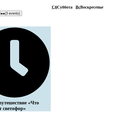
а
Сб
Суббота
Вс
Воскресенье
6
●●
(3 events)
путешествие «Что
т светофор»