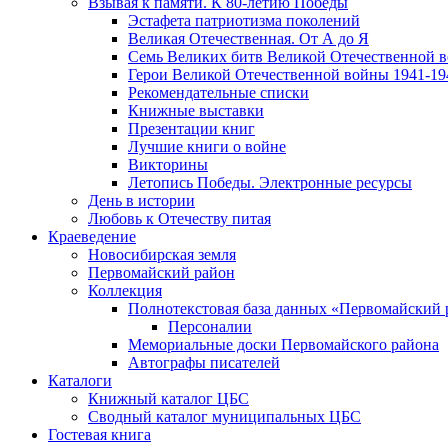
Взывая к памяти. К 80-летию Победы
Эcтафета патриотизма поколений
Великая Отечественная. От А до Я
Семь Великих битв Великой Отечественной 
Герои Великой Отечественной войны 1941-19
Рекомендательные списки
Книжные выставки
Презентации книг
Лучшие книги о войне
Викторины
Летопись Победы. Электронные ресурсы
День в истории
Любовь к Отечеству питая
Краеведение
Новосибирская земля
Первомайский район
Коллекция
Полнотекстовая база данных «Первомайский 
Персоналии
Мемориальные доски Первомайского района
Автографы писателей
Каталоги
Книжный каталог ЦБС
Сводный каталог муниципальных ЦБС
Гостевая книга