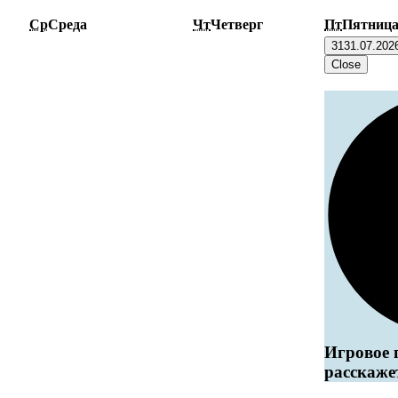
Ср
Среда
Чт
Четверг
Пт
Пятниц
31
31.07.202
Close
Игровое 
расскаже