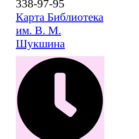
338-97-95
Карта
Библиотека
им. В. М.
Шукшина