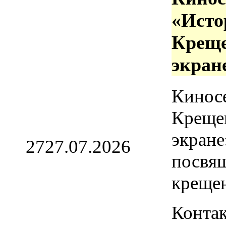
«Исто
Креще
экран
Кинос
Креще
экране
27
27.07.2026
посвя
креще
Контак