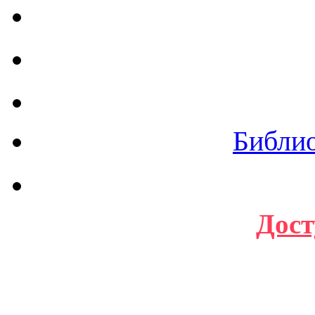
Библи
Дост