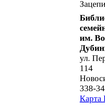
Зацепи
Библи
семей
им. В
Дубин
ул. Пе
114
Новос
338-34
Карта