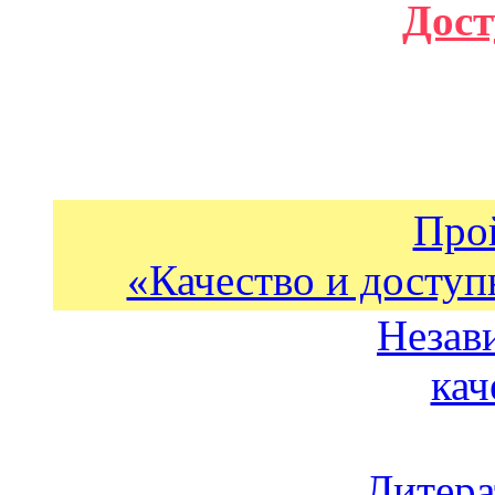
Дост
Про
«Качество и доступ
Незав
кач
Литера