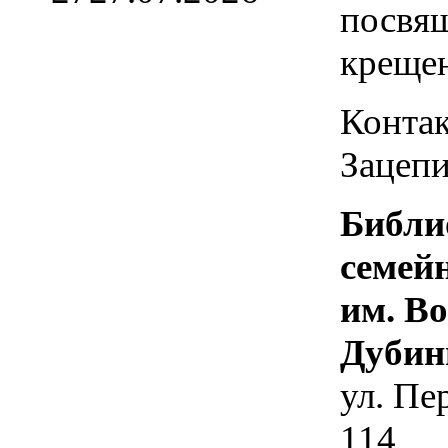
посвя
креще
Контак
Зацепи
Библи
семей
им. В
Дубин
ул. Пе
114