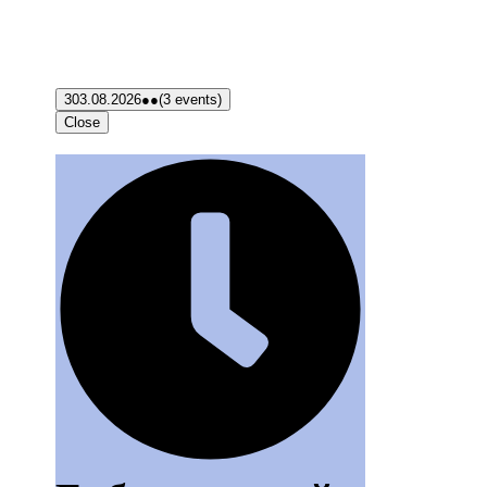
3
03.08.2026
●●
(3 events)
Close